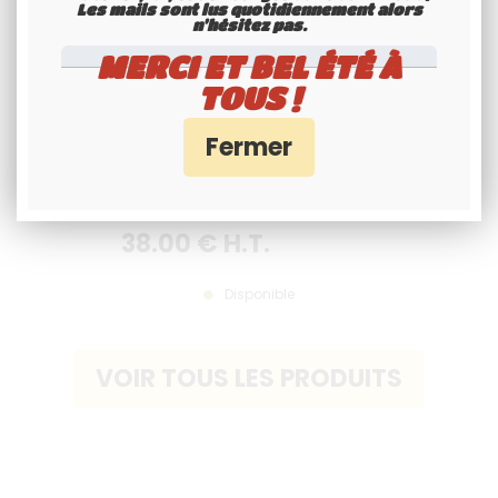
Les mails sont lus quotidiennement alors
n'hésitez pas.
MERCI ET BEL ÉTÉ À
TOUS !
PLAQUE US EMBOUTIE BLANC
RÉFLECTORISÉE TEXTES
PERSONNALISÉS, BORDURE
STANDARD, FORMAT 300x150 MM
38
.00
€
H.T.
/ 12x6"
Disponible
VOIR TOUS LES PRODUITS