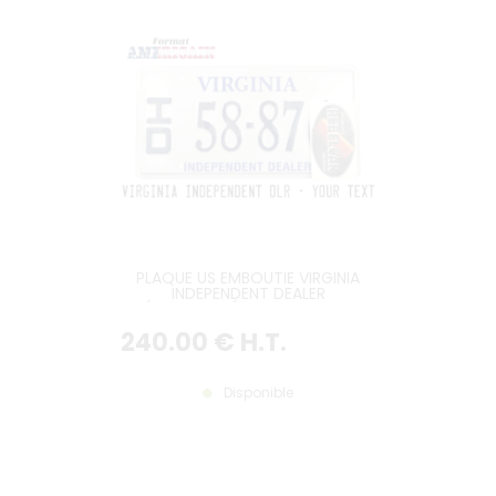
PLAQUE US EMBOUTIE VIRGINIA
INDEPENDENT DEALER
RÉFLECTORISÉE AVEC ID, TYPO
ORIGINALE, BORDURE US LARGE,
240
.00
€
H.T.
FORMAT 300x150 MM / 12x6"
Disponible