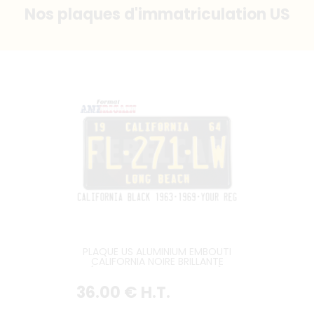
Nos plaques d'immatriculation US
PLAQUE US ALUMINIUM EMBOUTI
CALIFORNIA NOIRE BRILLANTE
(AVEC CALIFORNIA EN HAUT),
BORDURE STANDARD, FORMAT
36
.00
€
H.T.
300x150 MM / 12x6"