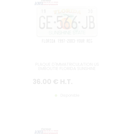
PLAQUE D'IMMATRICULATION US
EMBOUTIE FLORIDA SUNSHINE
STATE AVEC UNE ORANGE
CONTRE FORME ETAT AU CENTRE,
36
.00
€
H.T.
FLORIDA EN JAUNE ORANGE EN
HAUT, SUNSHINE STATE IMPRIME EN
BAS, BORDURE BLANCHE, FORMAT
300X150 MM / 12X6"
Disponible