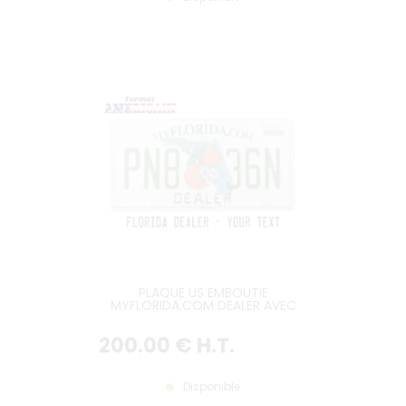
PLAQUE US EMBOUTIE
MYFLORIDA.COM DEALER AVEC
POLICE FL ORIGINALE, BORDURE
CONTRE-EMBOUTIE, LOGEMENT
200
.00
€
H.T.
POUR VIGNETTE HAUT DROIT
FORMAT 300X150 MM / 12X6"
Disponible