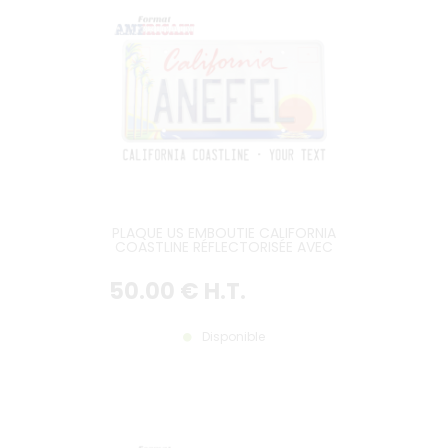
PLAQUE US EMBOUTIE CALIFORNIA
COASTLINE RÉFLECTORISÉE AVEC
PALMIERS, SOLEIL COUCHANT,
RECTANGLES ROUGES, BORDURE
50
.00
€
H.T.
US FINE, FORMAT 300x150 MM /
12x6"
Disponible