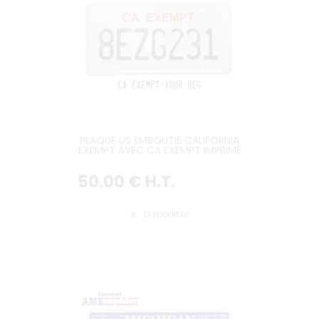
PLAQUE US EMBOUTIE CALIFORNIA
EXEMPT AVEC CA EXEMPT IMPRIMÉ
EN ROUGE EN HAUT, BORDURE
BLANCHE, format 300x150 mm /
50
.00
€
H.T.
12x6"
Disponible