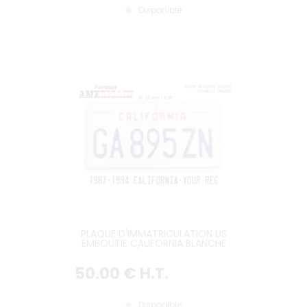
Disponible
PLAQUE D'IMMATRICULATION US
EMBOUTIE CALIFORNIA BLANCHE
REFLECTORISÉE AVEC PETIT TEXTE
CALIFORNIA ROUGE EMBOUTI
50
.00
€
H.T.
SITUÉ A 25 MM DU HAUT, 2
RECTANGLES EMBOUTIS, BORDURE
CONTRE-EMBOUTIE, FORMAT
300X150 MM / 12X6
Disponible