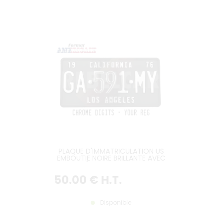
PLAQUE D'IMMATRICULATION US
EMBOUTIE NOIRE BRILLANTE AVEC
CARACTÈRES COULEUR CHROME
ET TEXTES PERSONNALISÉS EN
50
.00
€
H.T.
OPTION, BORDURE NOIRE, FORMAT
300X150 MM / 12X6"
Disponible