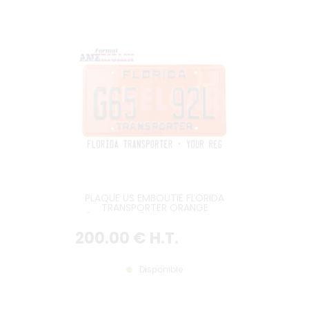
PLAQUE US EMBOUTIE FLORIDA
TRANSPORTER ORANGE
RÉFLECTORISÉE, TEXTES FLORIDA
ET TRANSPORTER, BORDURE
200
.00
€
H.T.
CONTRE-EMBOUTIE, FORMAT
300x150 MM / 12x6"
Disponible