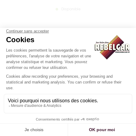
Disponible
PLAQUE AUTO NOIRE LONGUE
52X11 CM ALU GRIS, AVEC LISERÉ
GRIS
16
.90
€
H.T.