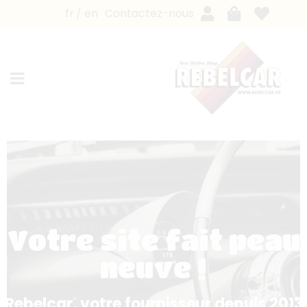
fr
en
Contactez-nous
Votre site fait peau
neuve !
Rebelcar, votre fournisseur depuis 2013