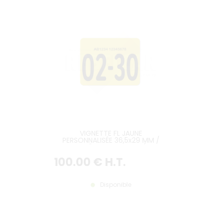
VIGNETTE FL JAUNE
PERSONNALISÉE 36,5x29 MM /
1.42x1,14" AVEC ANGLES LÉGER
ARRONDI, IMMAT, SÉQUENCE,
100
.00
€
H.T.
MOIS-ANNÉE
Disponible