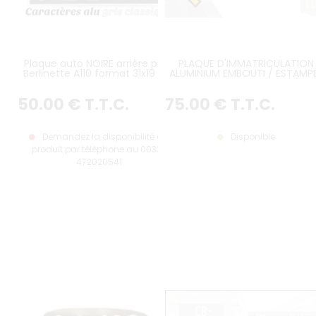
Plaque auto NOIRE arrière pour
PLAQUE D'IMMATRICULATION
Berlinette A110 format 31x19 cm
ALUMINIUM EMBOUTI / ESTAMP
ALU GRIS, AVEC LISTEL GRIS
DIMENSIONS SUR MESURE, DÉLAI
PRODUCTION ENTRE 3 SEMAIN
50
.00
€
T.T.C.
75
.00
€
T.T.C.
ET 1 MOIS 1/2
Demandez la disponibilité du
Disponible
produit par téléphone au 0033-
472020541