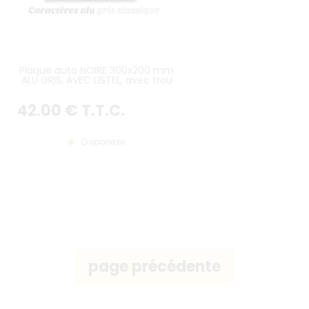
Plaque auto NOIRE 300x200 mm
ALU GRIS, AVEC LISTEL, avec trou
de diamètre 22mm (entraxe du
centre du trou au bord supérieur
42
.00
€
T.T.C.
= 27,5 mm)
Disponible