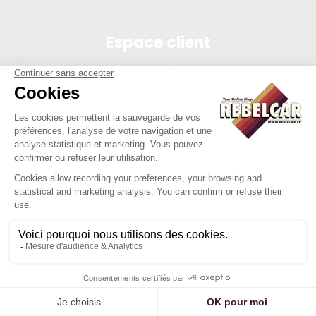
Espace client
Connexion
Mon compte
Suivi des commandes
Conditions de vente
Mentions légales
314 PI, SASU au capital de 5 000 €, 902 971 274 R.C.S. Saint-
etienne, 450 AVENUE DE L'EUROPE, 42380 LA TOURETTE FRANCE
Site réalisé par Y-Proximité / REBELCAR® est une marque
déposée et protégée.