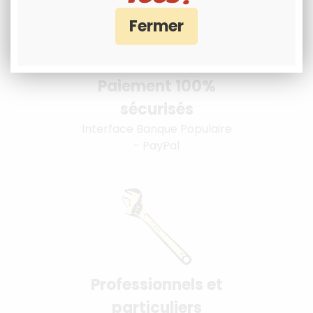
Paiement 100%
sécurisés
Interface Banque Populaire
- PayPal
Professionnels et
particuliers