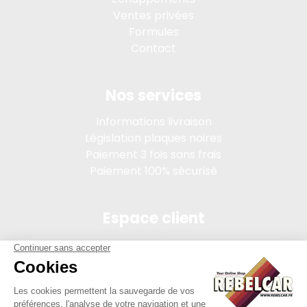
Ventes privées
Formules
Contact
Nos services
Informations livraison
Législation plaques noires
Paiement 3 fois sans frais
Paiement 100% sécurisé
Espace client
Connexion
Mon compte
Suivi des commandes
Conditions de vente