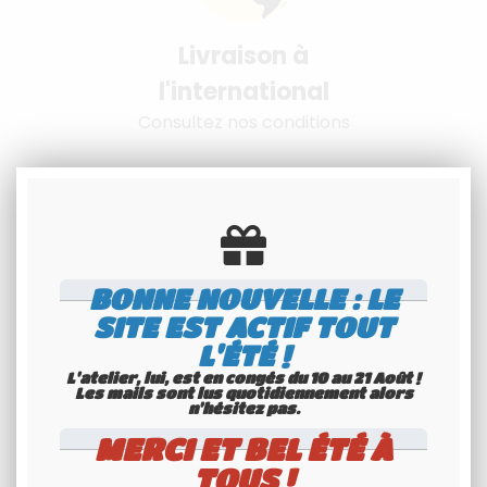
Livraison à
l'international
Consultez nos conditions
BONNE NOUVELLE : LE
SITE EST ACTIF TOUT
Spécialiste
L'ÉTÉ !
Youngtimers
L'atelier, lui, est en congés du 10 au 21 Août !
Les mails sont lus quotidiennement alors
Service Client 6j/7
n'hésitez pas.
MERCI ET BEL ÉTÉ À
TOUS !