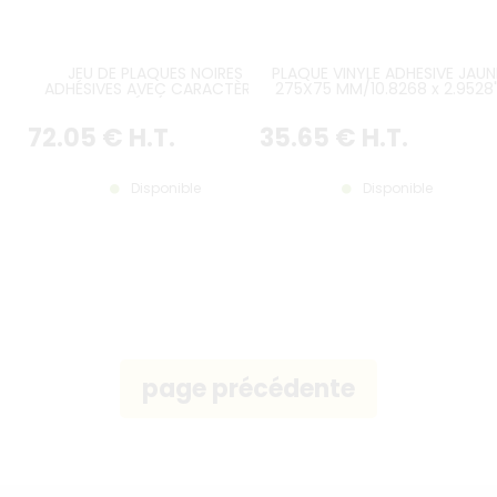
JEU DE PLAQUES NOIRES
PLAQUE VINYLE ADHESIVE JAUN
ADHÉSIVES AVEC CARACTÈRES
275X75 MM/10.8268 x 2.9528
GRIS ARGENTÉS (FORMAT LIBRE)
MINI-FORMAT POUR SUPERCAR
SPORTIVE
72
.05
€
H.T.
35
.65
€
H.T.
Disponible
Disponible