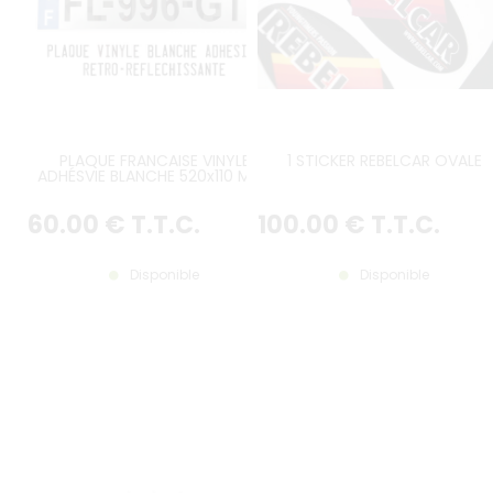
PLAQUE FRANCAISE VINYLE
1 STICKER REBELCAR OVALE
ADHÉSVIE BLANCHE 520x110 MM ,
ANGLES DROITS, LOGO EU ET
LOGO RÉGION AU CHOIX, DÉLAI 3
60
.00
€
T.T.C.
100
.00
€
T.T.C.
SEMAINES
Disponible
Disponible