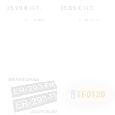
16.5354x3.9370"
275x75MM / 10.82x2.95"
35
.95
€
H.T.
35
.65
€
H.T.
Disponible
Disponible