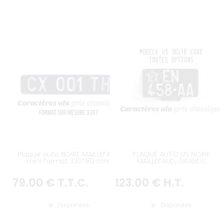
Plaque auto NOIRE MAILLEFAUD
PLAQUE AUTO US NOIRE
mini format 330*80 mm
MAILLEFAUD, GRANDS
CARACTÈRES POLIS BRILLANTS
AUTO 2 LIGNES, ANGLES ARROND
79
.00
€
T.T.C.
123
.00
€
H.T.
FOND NOIR BRILLANT, CARTE
FRANCE HAUT GAUCHE, BAVOL
GRAVURE, SANS LISERÉ, FORMA
300x160 MM
Disponible
Disponible