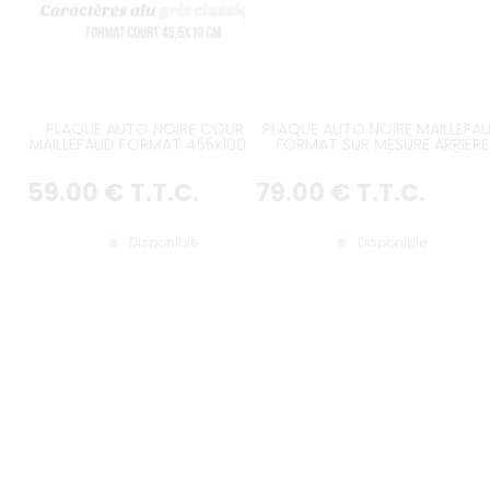
PLAQUE AUTO NOIRE COURTE
PLAQUE AUTO NOIRE MAILLEFA
MAILLEFAUD FORMAT 455x100 MM
FORMAT SUR MESURE ARRIÈRE
MALLE BOMBÉE CITROËN
TRACTION JUILLET 52-JUILLET 5
59
.00
€
T.T.C.
79
.00
€
T.T.C.
GALBÉE SUR LE HAUT
Disponible
Disponible