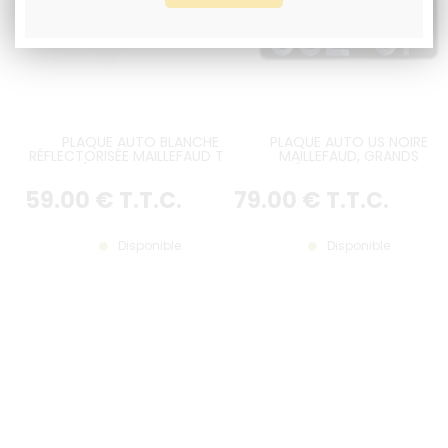
PLAQUE AUTO BLANCHE
PLAQUE AUTO US NOIRE
RÉFLECTORISÉE MAILLEFAUD TPMR
MAILLEFAUD, GRANDS
LISERÉ GRIS ANGLES DROITS
CARACTÉRES AUTO SUR 2 LIGNE
FORMAT 520x110 MM
ANGLES ARRONDIS, FORMAT
59
.00
€
T.T.C.
79
.00
€
T.T.C.
300x160 MM
Disponible
Disponible