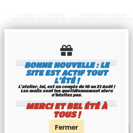
PLAQUE AUTO US NOIRE
PLAQUE AUTO BLANCHE
MAILLEFAUD, TEXTE SUR DEUX
RÉFLECTORISÉE MAILLEFAUD TP
LIGNES, FORMAT 305x152 MM /
TPMR LISERÉ GRIS ANGLES DROIT
12x6"
LOGO UE F, LOGO RÉGIONAL A
74
.00
€
H.T.
64
.00
€
T.T.C.
CHOIX, FORMAT 520x110 MM
Disponible
Disponible
BONNE NOUVELLE : LE
SITE EST ACTIF TOUT
L'ÉTÉ !
L'atelier, lui, est en congés du 10 au 21 Août !
Les mails sont lus quotidiennement alors
n'hésitez pas.
MERCI ET BEL ÉTÉ À
TOUS !