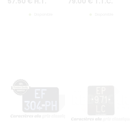
57
.50
€
H.T.
79
.00
€
T.T.C.
Disponible
Disponible