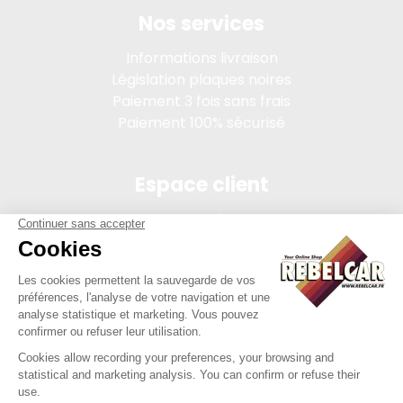
Nos services
Informations livraison
Législation plaques noires
Paiement 3 fois sans frais
Paiement 100% sécurisé
Espace client
Connexion
Mon compte
Suivi des commandes
Conditions de vente
Mentions légales
314 PI, SASU au capital de 5 000 €, 902 971 274 R.C.S. Saint-