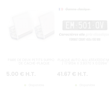
PAIRE DE DEUX PETITS SUPPORTS
PLAQUE AUTO ALU 455X100X1 
DE CACHE-PLAQUE
/ 17.9134 X 3.9370 X 0.0394"
D'IMMATRICULATION PASTIQUES A
AVEC FOND VINYLE NOIR BRILLAN
ENCOCHE
TRANCHE RECOUVERTE NOIRE
5
.00
€
H.T.
41
.67
€
H.T.
CARACTÈRES CH EMBOUTIS,
ANGLES ARRONDIS RAYON 12 M
SANS BORDURE (PLEIN FORMAT
ESTAMPAGE GRIS CLASSIQUE
Disponible
Disponible