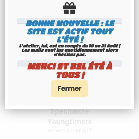
BONNE NOUVELLE : LE
Livraison à
SITE EST ACTIF TOUT
L'ÉTÉ !
l'international
L'atelier, lui, est en congés du 10 au 21 Août !
Consultez nos conditions
Les mails sont lus quotidiennement alors
n'hésitez pas.
MERCI ET BEL ÉTÉ À
TOUS !
Spécialiste
Youngtimers
Service Client 6j/7