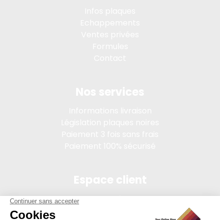
Infos plaques
Echappements
Ventes privées
Formules
Contact
Nos services
Informations livraison
Législation plaques noires
Paiement 3 fois sans frais
Paiement 100% sécurisé
Espace client
Connexion
Mon compte