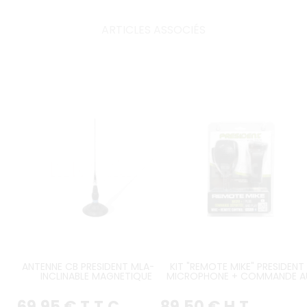
ARTICLES ASSOCIÉS
ANTENNE CB PRESIDENT MLA-145
KIT "REMOTE MIKE" PRESIDENT 
INCLINABLE MAGNETIQUE
MICROPHONE + COMMANDE A
VOLANT
69
.95
€
T.T.C.
89
.50
€
H.T.