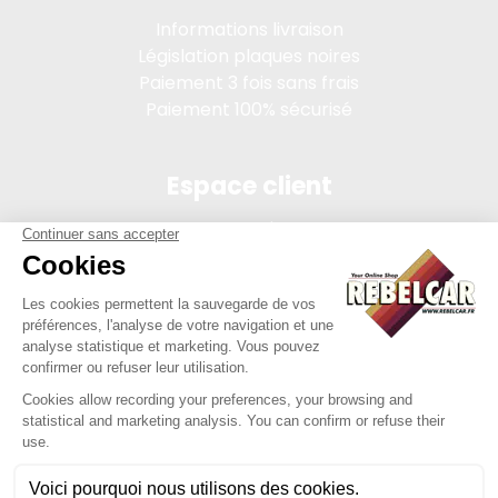
Informations livraison
Législation plaques noires
Paiement 3 fois sans frais
Paiement 100% sécurisé
Espace client
Connexion
Mon compte
Suivi des commandes
Conditions de vente
Mentions légales
314 PI, SASU au capital de 5 000 €, 902 971 274 R.C.S. Saint-
etienne, 450 AVENUE DE L'EUROPE, 42380 LA TOURETTE FRANCE