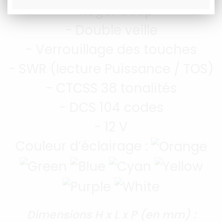
- Roger beep
- Double veille
- Verrouillage des touches
- SWR (lecture Puissance / TOS)
- CTCSS 38 tonalités
- DCS 104 codes
- 12 V
Couleur d’éclairage :
Dimensions H x L x P (en mm) :