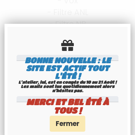
- Vox
- Filtre ANL
- Filtre NB
- Filtre HI-CUT
- NRC
- RF Gain
BONNE NOUVELLE : LE
SITE EST ACTIF TOUT
- Mic-Gain
L'ÉTÉ !
- Clarifier
L'atelier, lui, est en congés du 10 au 21 Août !
Les mails sont lus quotidiennement alors
n'hésitez pas.
- Scan
MERCI ET BEL ÉTÉ À
- Mémoire(s) 4
TOUS !
- Dimmer
- Beep de touches