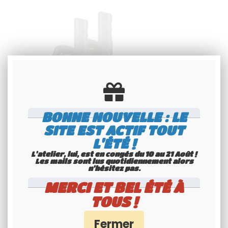
BONNE NOUVELLE : LE
SITE EST ACTIF TOUT
Paire de Talkie-Walkies Stabo
L'ÉTÉ !
Freecom 200
L'atelier, lui, est en congés du 10 au 21 Août !
Les mails sont lus quotidiennement alors
63
.00
€
T.T.C.
n'hésitez pas.
MERCI ET BEL ÉTÉ À
Disponible
TOUS !