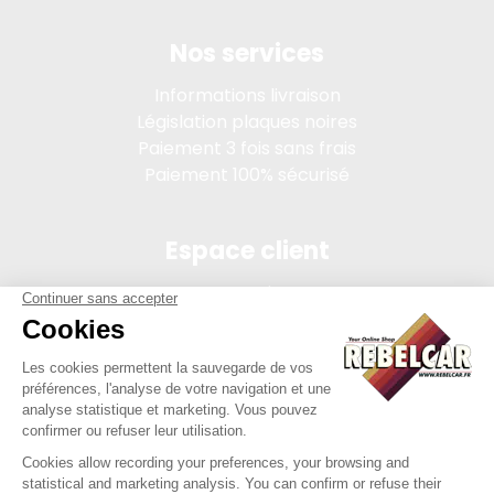
Nos services
Informations livraison
Législation plaques noires
Paiement 3 fois sans frais
Paiement 100% sécurisé
Espace client
Connexion
Mon compte
Suivi des commandes
Conditions de vente
Mentions légales