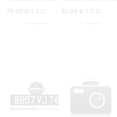
(plein format) avec
SANS LISTEL (PLEIN FORMAT) A
CARACTÈRES EMBOUTIS et
CARACTÈRES EMBOUTIS ET
36
.00
€
T.T.C.
36
.00
€
T.T.C.
ESTAMPÉS COULEUR ALU GRIS
ESTAMPÉS COULEUR ALU GRIS
CLASSIQUE
CLASSIQUE
Disponible
Disponible