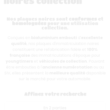
noires collection
Nos plaques noires sont
conformes
et
homologuées
pour une utilisation
collection.
Conçues en
bialuminium embouti
d'
excellente
qualité
, nos plaques d'immatriculation noires
constituent une refabrication fidèle et
100%
française
des immatriculations d'époque pour
youngtimers
et
véhicules de collection
. Pouvant
être embouties à l'
ancienne numérotation
ou au
SIV, elles présentent la
meilleure qualité
disponible
sur le marché pour votre automobile.
Affinez votre recherche
En 2 parties