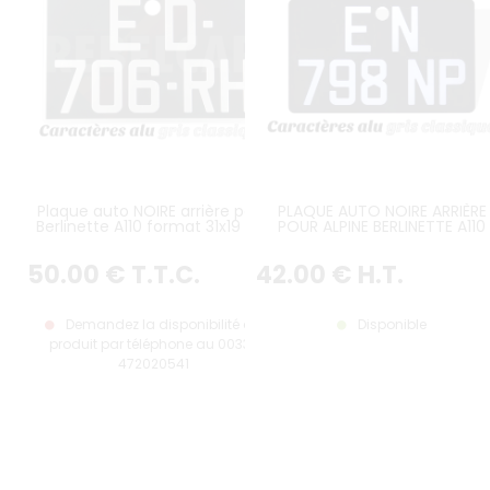
Plaque auto NOIRE arrière pour
PLAQUE AUTO NOIRE ARRIÈRE
Berlinette A110 format 31x19 cm
POUR ALPINE BERLINETTE A110
ALU GRIS, AVEC LISTEL GRIS
FORMAT 310x190 MM ALU GRIS
SANS LISTEL (PLEIN FORMAT)
50
.00
€
T.T.C.
42
.00
€
H.T.
Demandez la disponibilité du
Disponible
produit par téléphone au 0033-
472020541