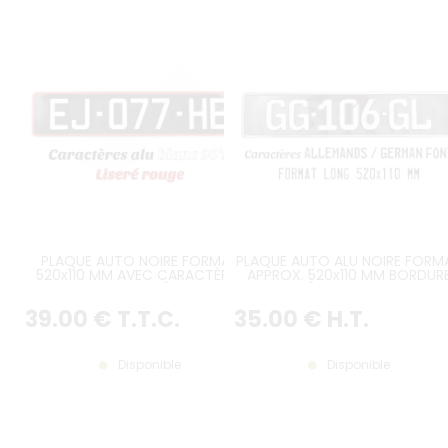
PLAQUE AUTO NOIRE FORMAT
PLAQUE AUTO ALU NOIRE FORM
520x110 MM AVEC CARACTÈRES
APPROX. 520x110 MM BORDUR
BLANCS ET LISERÉ ROUGE,
GAUFRÉE ET PEINTE, TYPO
PLAQUES AVEC DÉFAUTS
ALLEMANDE, ESTAMPAGE BLAN
39
.00
€
T.T.C.
35
.00
€
H.T.
POSSIBLES
Disponible
Disponible