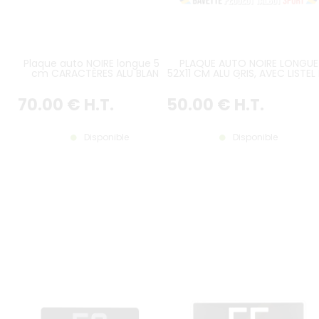
Plaque auto NOIRE longue 52x11
PLAQUE AUTO NOIRE LONGUE
cm CARACTÈRES ALU BLANC,
52X11 CM ALU GRIS, AVEC LISTEL
AVEC LISTEL BLANC et BAVETTE
BAVETTE PTS (PEUGEOT TALB
PERSONNALISÉE
SPORT)
70
.00
€
H.T.
50
.00
€
H.T.
Disponible
Disponible