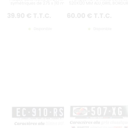
symétriques de 275 x 110 mm,
520X120 MM ALU GRIS, BORDU
ALU GRIS, AVEC LISERÉ GRIS
GRISE GAUFRÉE, BAVETTE
PERSONNALISÉE
39
.90
€
T.T.C.
60
.00
€
T.T.C.
Disponible
Disponible