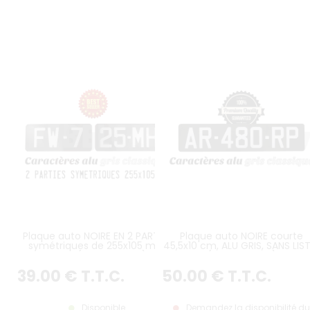
Plaque auto NOIRE EN 2 PARTIES
Plaque auto NOIRE courte
symétriques de 255x105 mm
45,5x10 cm, ALU GRIS, SANS LIS
SANS LISTEL (plein format) avec
(plein format)
CARACTÈRES EMBOUTIS et
39
.00
€
T.T.C.
50
.00
€
T.T.C.
ESTAMPÉS COULEUR ALU GRIS
CLASSIQUE
Disponible
Demandez la disponibilité du