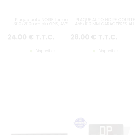
Plaque auto NOIRE format
PLAQUE AUTO NOIRE COURTE
300x200mm alu GRIS, AVEC
455x100 MM CARACTÈRES AL
LISERÉ GRIS
BLANC, AVEC LISTEL BLANC
24
.00
€
T.T.C.
28
.00
€
T.T.C.
Disponible
Disponible