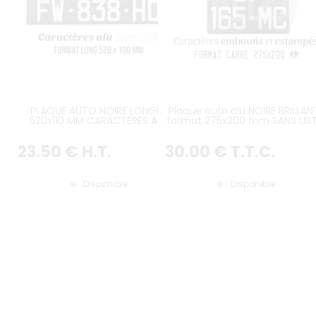
PLAQUE AUTO NOIRE LONGUE
Plaque auto alu NOIRE BRILLAN
520x110 MM CARACTÈRES ALU
format 275x200 mm SANS LIST
BLANC, AVEC LISTEL BLANC
(plein format) avec
CARACTÈRES EMBOUTIS et
23
.50
€
H.T.
30
.00
€
T.T.C.
ESTAMPÉS COULEUR ALU GRIS
CLASSIQUE
Disponible
Disponible