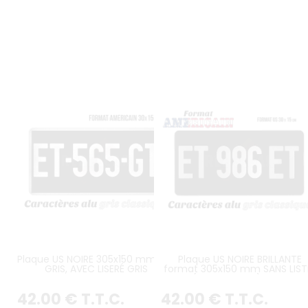
Plaque US NOIRE 305x150 mm ALU
Plaque US NOIRE BRILLANTE
GRIS, AVEC LISERÉ GRIS
format 305x150 mm SANS LIST
(plein format) avec
CARACTÈRES EMBOUTIS et
42
.00
€
T.T.C.
42
.00
€
T.T.C.
ESTAMPÉS COULEUR ALU GRIS
CLASSIQUE