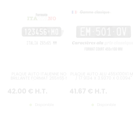
PLAQUE AUTO ITALIENNE NOIRE
PLAQUE AUTO ALU 455X100X1 
BRILLANTE FORMAT 265X65 MM
/ 17.9134 X 3.9370 X 0.0394"
SANS LISTEL (PLEIN FORMAT) AVEC
AVEC FOND VINYLE NOIR BRILLAN
CARACTÈRES EMBOUTIS ET
TRANCHE RECOUVERTE NOIRE
42
.00
€
H.T.
41
.67
€
H.T.
ESTAMPÉS COULEUR BLANCHE
CARACTÈRES CH EMBOUTIS,
ANGLES ARRONDIS RAYON 12 M
SANS BORDURE (PLEIN FORMAT
ESTAMPAGE GRIS CLASSIQUE
Disponible
Disponible