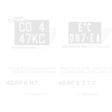
Plaque d'immatriculation NOIRE
Plaque auto NOIRE 300x200 
BRILLANTE italienne format
ALU GRIS, AVEC LISTEL, avec tr
arrière 275x200 mm sur 2 lignes,
de diamètre 22mm (entraxe 
caractères ALU BLANC, SANS
centre du trou au bord supéri
42
.00
€
H.T.
42
.00
€
T.T.C.
LISTEL (plein format)
= 27,5 mm)
Disponible
Disponible