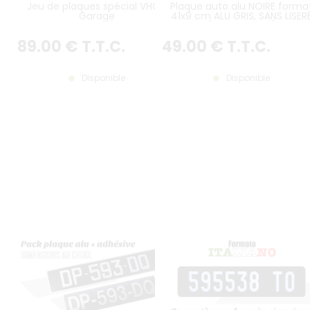
Jeu de plaques spécial VHC /
Plaque auto alu NOIRE forma
Garage
41x9 cm ALU GRIS, SANS LISER
(plein format)
89
.00
€
T.T.C.
49
.00
€
T.T.C.
Disponible
Disponible