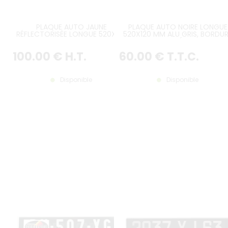
PLAQUE AUTO JAUNE
PLAQUE AUTO NOIRE LONGUE
RÉFLECTORISÉE LONGUE 520X120
520X120 MM ALU GRIS, BORDU
MM NOIR, BORDURE NOIRE,
GRISE GAUFRÉE, BAVETTE
BAVETTE PERSONNALISÉE
PERSONNALISÉE
100
.00
€
H.T.
60
.00
€
T.T.C.
Disponible
Disponible