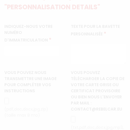
"PERSONNALISATION DETAILS"
INDIQUEZ-NOUS VOTRE
TEXTE POUR LA BAVETTE
NUMÉRO
*
PERSONNALISÉE
*
D'IMMATRICULATION
VOUS POUVEZ NOUS
VOUS POUVEZ
TRANSMETTRE UNE IMAGE
TÉLÉCHARGER LA COPIE DE
POUR COMPLÉTER VOS
VOTRE CARTE GRISE OU
INSTRUCTIONS
CERTIFICAT PROVISOIRE
OU BIEN NOUS L'ENVOYER
PAR MAIL :
(pdf,doc,docx,jpg,zip)
CONTACT@REBELCAR.EU
(taille max 8 mo)
(txt,pdf,doc,docx,jpg,mp3,