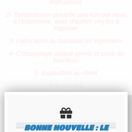
instructions
2- Transmission groupée une fois par mois
à l'imprimerie, avec d'autres vinyles à
imprimer
3- Fabrication du bandeau en imprimerie
4- Compostage plaque atelier et pose du
bandeau
5- Expédition au client
Prix unitaire
BONNE NOUVELLE : LE