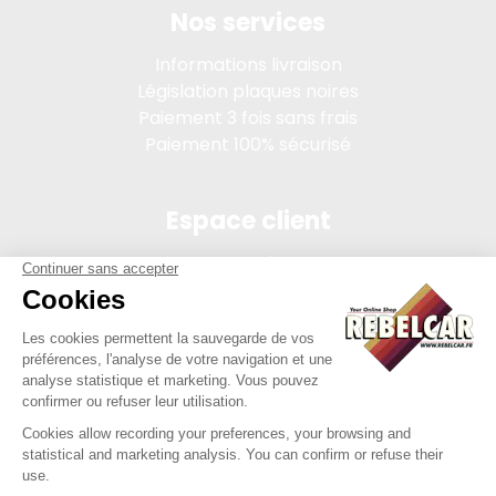
Nos services
Informations livraison
Législation plaques noires
Paiement 3 fois sans frais
Paiement 100% sécurisé
Espace client
Connexion
Mon compte
Suivi des commandes
Conditions de vente
Mentions légales
314 PI, SASU au capital de 5 000 €, 902 971 274 R.C.S. Saint-