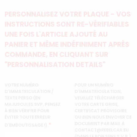
PERSONNALISEZ VOTRE PLAQUE - VOS
INSTRUCTIONS SONT RE-VÉRIFIABLES
UNE FOIS L'ARTICLE AJOUTÉ AU
PANIER ET MÊME INDÉFINIMENT APRÈS
COMMANDE, EN CLIQUANT SUR
"PERSONNALISATION DETAILS"
VOTRE NUMÉRO
POUR UN NUMÉRO
D'IMMATRICULATION /
D'IMMATRICULATION,
TEXTE PERSO (EN
VEUILLEZ TÉLÉCHARGER
MAJUSCULES SVP, PENSEZ
VOTRE CARTE GRISE,
À BIEN VÉRIFIER POUR
CERTIFICAT PROVISOIRE
ÉVITER TOUTE ERREUR
OU BIEN NOUS ENVOYER CE
DOCUMENT PAR MAIL À
*
D'EMBOUTISSAGE !)
CONTACT@REBELCAR.EU
(DANS LE BON SENS S.V.P.)