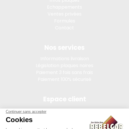
Infos plaques
Echappements
Ventes privées
Formules
Contact
Nos services
Informations livraison
Législation plaques noires
Paiement 3 fois sans frais
Paiement 100% sécurisé
Espace client
Connexion
Mon compte
Suivi des commandes