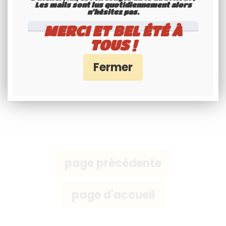
Les mails sont lus quotidiennement alors
n'hésitez pas.
Lors de la commande,
veuillez indiquer votre numéro d'immatriculation
dans le champ de commentaire libre
.
MERCI ET BEL ÉTÉ À
TOUS !
N'hésitez pas à nous contacter pour connaître le format adapté pour votre
immatriculation ou si vous souhaitez commander par téléphone.
plaques d’immatriculation noires collection plaques moto noires belles voitures anciennes de collection plaques noires atoutplaque plaques
noires jlm plaque plaques noires plaques noires caractères blancs plaques noires aluminium plaques d’immatriculation noires collection légal ?
homologué plaques noires pour 4L plaques noires pour 205 GTI plaques noires pour voiture de collection plaques noires pour plaques
d’immatriculation noires pour ferrari mini plaques noires plaques noires carrées plaques d’immatriculation noires 4x4 plaques noires leboncoin
belles voitures anciennes plaques noires plaques immatriculation noires collection minéralogique plaque d’immatriculation noire collection
aluminium plexiglass plaque noire 520x110 plaques noires 450x100 plaques noire carrée 275x100 jeu de plaques d’immatriculation noires plaque noire
moto plaque noire cyclomoteur plaque moto 170x130 plaque moto 210x130 plaque moto 275x75 jeu de plaques pour renault clio williams