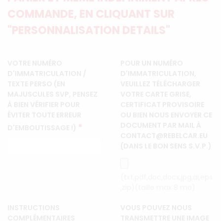
COMMANDE, EN CLIQUANT SUR
"PERSONNALISATION DETAILS"
VOTRE NUMÉRO
POUR UN NUMÉRO
D'IMMATRICULATION /
D'IMMATRICULATION,
TEXTE PERSO (EN
VEUILLEZ TÉLÉCHARGER
MAJUSCULES SVP, PENSEZ
VOTRE CARTE GRISE,
À BIEN VÉRIFIER POUR
CERTIFICAT PROVISOIRE
ÉVITER TOUTE ERREUR
OU BIEN NOUS ENVOYER CE
DOCUMENT PAR MAIL À
*
D'EMBOUTISSAGE !)
CONTACT@REBELCAR.EU
(DANS LE BON SENS S.V.P.)
(txt,pdf,doc,docx,jpg,ai,eps
,zip)(taille max 8 mo)
INSTRUCTIONS
VOUS POUVEZ NOUS
COMPLÉMENTAIRES
TRANSMETTRE UNE IMAGE