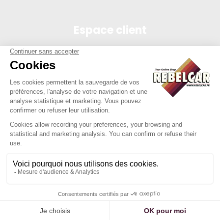
Espace client
Connexion
Mon compte
Suivi des commandes
Conditions de vente
Mentions légales
314 PI, SASU au capital de 5 000 €, 902 971 274 R.C.S. Saint-
etienne, 450 AVENUE DE L'EUROPE, 42380 LA TOURETTE FRANCE
Site réalisé par Y-Proximité / REBELCAR® est une marque
déposée et protégée.