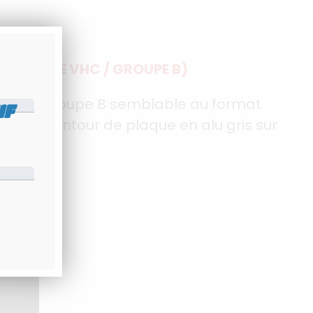
(SPECIALE VHC / GROUPE B)
 Rallye/Groupe B semblable au format
IF
res et contour de plaque en alu gris sur