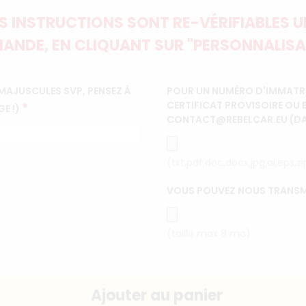
 INSTRUCTIONS SONT RE-VÉRIFIABLES UN
ANDE, EN CLIQUANT SUR "PERSONNALISA
MAJUSCULES SVP, PENSEZ À
POUR UN NUMÉRO D'IMMATRI
CERTIFICAT PROVISOIRE OU 
*
GE !)
CONTACT@REBELCAR.EU (DANS
(txt,pdf,doc,docx,jpg,ai,eps,z
VOUS POUVEZ NOUS TRANSM
(taille max 8 mo)