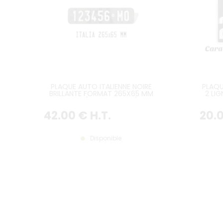
PLAQUE AUTO ITALIENNE NOIRE
PLAQU
BRILLANTE FORMAT 265X65 MM
2 LI
SANS LISTEL (PLEIN FORMAT) AVEC
CARACTÈRES EMBOUTIS ET
42
.00
€
H.T.
20
.
ESTAMPÉS COULEUR BLANCHE
Disponible