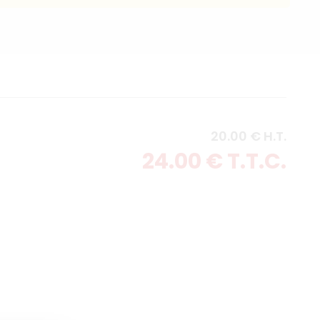
20
.00
€
H.T.
24
.00
€
T.T.C.