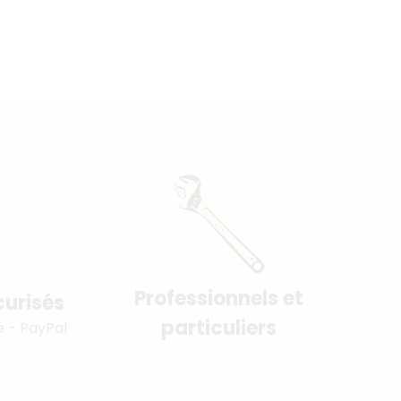
Professionnels et
urisés
particuliers
e - PayPal