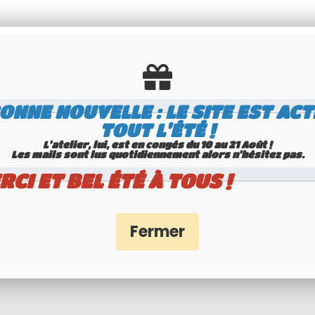
GNE 275X75 MM ALU GRIS, AVEC LISERÉ GRIS 
 collection en aluminium ULTRA COURTE type
ONNE NOUVELLE : LE SITE EST ACT
gne format 27,5x7,5 avec tirets du SIV caractè
TOUT L'ÉTÉ !
fond alu noir.
L'atelier, lui, est en congés du 10 au 21 Août !
Les mails sont lus quotidiennement alors n'hésitez pas.
RCI ET BEL ÉTÉ À TOUS !