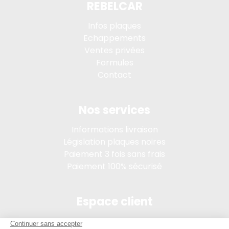
REBELCAR
Infos plaques
Echappements
Ventes privées
Formules
Contact
Nos services
Informations livraison
Législation plaques noires
Paiement 3 fois sans frais
Paiement 100% sécurisé
Espace client
Connexion