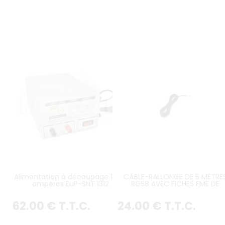
Alimentation à découpage 10/12
CÂBLE-RALLONGE DE 5 MÈTRE
ampères EuP-SNT 1312
RG58 AVEC FICHES FME DE
CHAQUE CÔTÉ
62
.00
€
T.T.C.
24
.00
€
T.T.C.