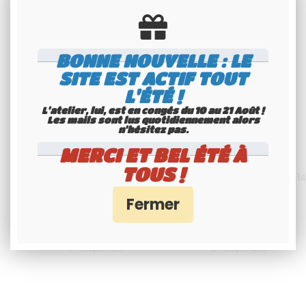
BONNE NOUVELLE : LE
SITE EST ACTIF TOUT
L'ÉTÉ !
L'atelier, lui, est en congés du 10 au 21 Août !
Les mails sont lus quotidiennement alors
n'hésitez pas.
MERCI ET BEL ÉTÉ À
TOUS !
NOUVEAU POSTE RADIO CB
ANTENNE CB PRESIDENT MLA-1
PRESIDENT TAYLOR IV DM AM FM
INCLINABLE MAGNETIQUE
BLU 12/24V, VERSION LA PLUS
RÉCENTE
259
.00
€
H.T.
69
.95
€
T.T.C.
Disponible
Disponible