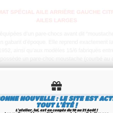
T SPÉCIAL AILE ARRIÈRE GAUCHE CITRO
AILES LARGES
équipées d’un pare-chocs avant dit “moustache”
un gabarit d’époque. Elle reprend exactement la
l 1952, ainsi qu’aux modèles 15/6 fabriqués entre
e possède un pare-choc moustache (courbé au c
ésentés tout en bas de cette page, ou en tapan
notre site.
les symboles de prestige et de savoir-faire ar
ONNE NOUVELLE : LE SITE EST ACT
 précision, mettant en œuvre un procédé traditi
TOUT L'ÉTÉ !
L'atelier, lui, est en congés du 10 au 21 Août !