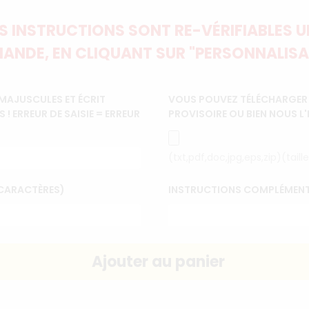
 INSTRUCTIONS SONT RE-VÉRIFIABLES UN
ANDE, EN CLIQUANT SUR "PERSONNALISA
MAJUSCULES ET ÉCRIT
VOUS POUVEZ TÉLÉCHARGER L
 ERREUR DE SAISIE = ERREUR
PROVISOIRE OU BIEN NOUS L
(txt,pdf,doc,jpg,eps,zip)(tai
 CARACTÈRES)
INSTRUCTIONS COMPLÉMENT