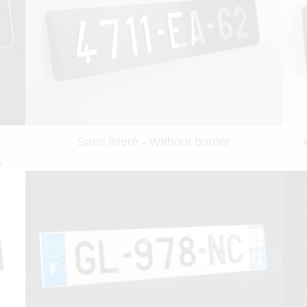
Sans liseré - Without border
s