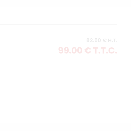
82
.50
€
H.T.
99
.00
€
T.T.C.