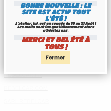
BONNE NOUVELLE : LE
Comment fixer des rivets
SITE EST ACTIF TOUT
L'ÉTÉ !
Pince à rivets
L'atelier, lui, est en congés du 10 au 21 Août !
Les mails sont lus quotidiennement alors
n'hésitez pas.
Comment installer une plaque d'immat
MERCI ET BEL ÉTÉ À
avec des rivets
TOUS !
Comment riveter une plaque
d'immatriculation
REBELCAR.FR
REBELCAR.COM
SARL REBELCAR