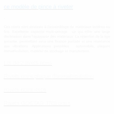
ce modèle de pince à riveter
.
Ces rivets sont destinés à l’assemblage de matériaux tendres ou
fins. Excellente capacité multi-serrage : ce qui offre une large
déclinaison dans l’épaisseur des matériaux. La rétention de la tige
garantie, permettant ainsi une fixation parfaite et une résistance
aux vibrations. Applications possibles : automobile, plaques
immatriculation, matériel de stockage et manutention.
Lot de 2 rivets noirs
Rivets noirs plaque d'immatriculation
Rivets noirs 4x16
Rivets GOSTAR TRS noirs