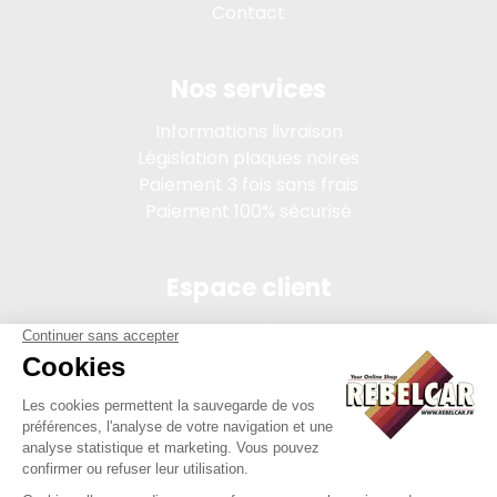
Contact
Nos services
Informations livraison
Législation plaques noires
Paiement 3 fois sans frais
Paiement 100% sécurisé
Espace client
Connexion
Mon compte
Suivi des commandes
Conditions de vente
Mentions légales