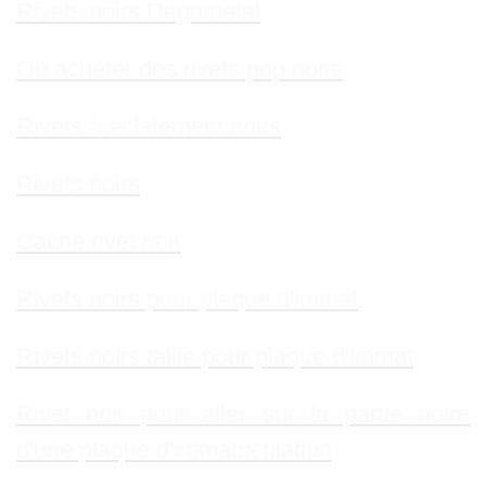
Rivets noirs Degometal
Où acheter des rivets pop noirs
Rivets à éclatement noirs
Rivets noirs
Cache rivet noir
Rivets noirs pour plaque d'immat
Rivets noirs taille pour plaque d'immat
Rivet noir pour aller sur la partie noire
d'une plaque d'immatriculation