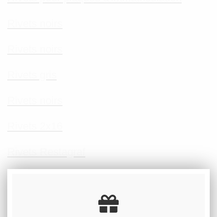
Rivets noirs
Rivets noirs
Rivets gris
Rivets noirs
Rivets 2x16
Rivets Restagraf
Quels rivets pour plaques d'immatriculation
Plaque d'immatriculation fixation rivets