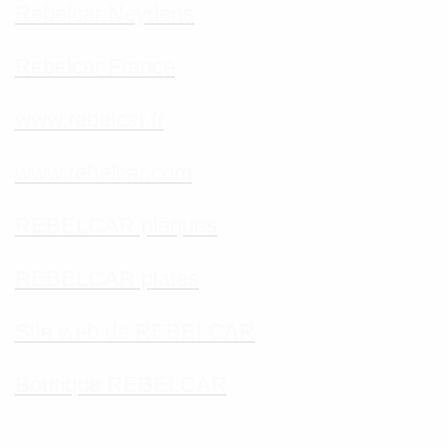
Rebelcar Neydens
Rebelcar France
www.rebelcar.fr
www.rebelcar.com
REBELCAR plaques
REBELCAR plates
Site web de REBELCAR
Boutique REBELCAR