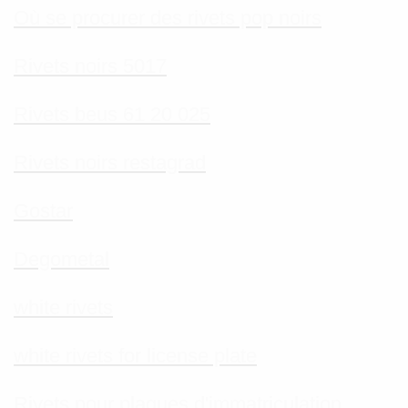
Où se procurer des rivets pop noirs
Rivets noirs 5017
Rivets beus 61 20 025
Rivets noirs restagrad
Gostar
Degometal
white rivets
white rivets for license plate
Rivets pour plaques d'immatriculation