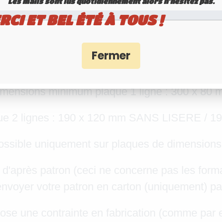
Les mails sont lus quotidiennement alors n'hésitez pas.
RCI ET BEL ÉTÉ À TOUS !
ULATION MAILLEFAUD NOIRE / BLANCHE 
Non homologué
mensions minimum plaque 1 ligne : 300 x 80
ue 2 lignes : 190 x 120 mm SANS LISERE / 
 possible uniquement sur plaques de dimensio
 d'après patron (ceci ne concerne pas les format
nvoyer votre patron en carton (uniquement) par
l pose une contrainte en fabrication (comme par