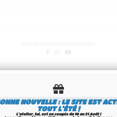
Envoyer cette page à un(e) ami(e)
ONNE NOUVELLE : LE SITE EST ACT
TOUT L'ÉTÉ !
L'atelier, lui, est en congés du 10 au 21 Août !