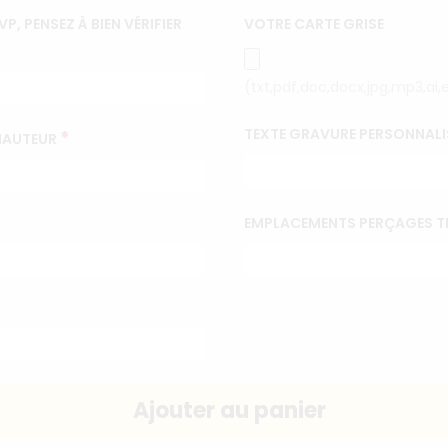
 PENSEZ À BIEN VÉRIFIER
VOTRE CARTE GRISE
(txt,pdf,doc,docx,jpg,mp3,ai,
TEXTE GRAVURE PERSONNALI
*
 HAUTEUR
EMPLACEMENTS PERÇAGES T