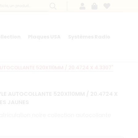
llection
Plaques USA
Systèmes Radio
AUTOCOLLANTE 520X110MM / 20.4724 X 4.3307"
YLE AUTOCOLLANTE 520X110MM / 20.4724 X
ES JAUNES
triculation noire collection autocollante