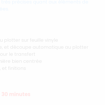
es très précises quant aux éléments de
ées.
 plotter sur feuille vinyle
que, et découpe automatique au plotter
ur le transfert
nière bien centrée
et finitions
t 30 minutes