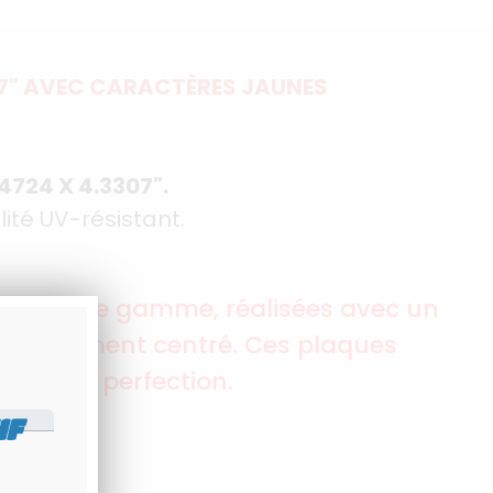
07" AVEC CARACTÈRES JAUNES
4724 X 4.3307".
ité UV-résistant.
es haut de gamme, réalisées avec un
peccablement centré. Ces plaques
uête de perfection.
IF