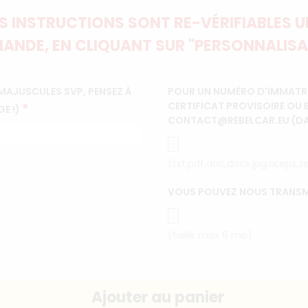
 INSTRUCTIONS SONT RE-VÉRIFIABLES UN
ANDE, EN CLIQUANT SUR "PERSONNALISA
MAJUSCULES SVP, PENSEZ À
POUR UN NUMÉRO D'IMMATRI
CERTIFICAT PROVISOIRE OU 
*
GE !)
CONTACT@REBELCAR.EU (DANS
(txt,pdf,doc,docx,jpg,ai,eps,z
VOUS POUVEZ NOUS TRANSM
(taille max 8 mo)