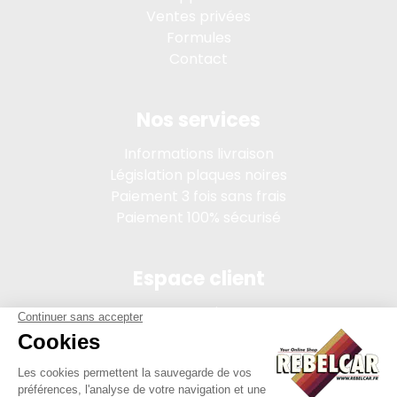
Ventes privées
Formules
Contact
Nos services
Informations livraison
Législation plaques noires
Paiement 3 fois sans frais
Paiement 100% sécurisé
Espace client
Connexion
Mon compte
Suivi des commandes
Conditions de vente