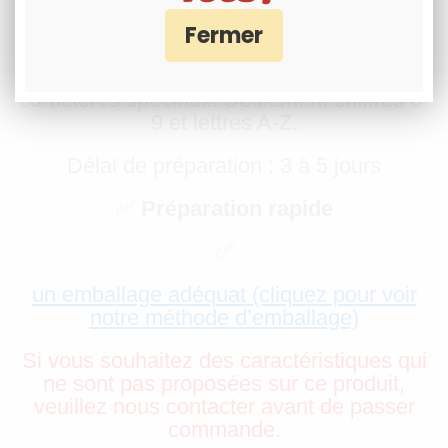
ou internationale. Ligne centrale :
maximum 8 caractères. Lignes 1 / 3 :
maximum 20 caractères. Un espace
compte comme un caractère. Pas de
caractères spéciaux. Seulement chiffres 0-
9 et lettres A-Z.
Délai de préparation : 3 à 5 jours
✅
Préparation rapide
✅
un emballage adéquat (cliquez pour voir
notre méthode d’emballage)
Si vous souhaitez des caractéristiques qui
ne sont pas proposées sur ce produit,
veuillez nous contacter avant de passer
commande.