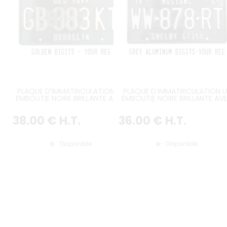
PLAQUE D'IMMATRICULATION US
PLAQUE D'IMMATRICULATION U
EMBOUTIE NOIRE BRILLANTE AVEC
EMBOUTIE NOIRE BRILLANTE AV
CARACTÈRES COULEUR OR NON-
CARACTÈRES COULEUR GRIS A
PAILLETÉ ET TEXTES
ET TEXTES PERSONNALISÉS EN
38
.00
€
H.T.
36
.00
€
H.T.
PERSONNALISÉS EN OPTION,
OPTION, BORDURE NOIRE, FORM
BORDURE NOIRE, FORMAT 300X150
300X150 MM / 12X6"
MM / 12X6"
Disponible
Disponible