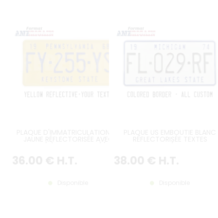
PLAQUE D'IMMATRICULATION US
PLAQUE US EMBOUTIE BLANC
JAUNE RÉFLECTORISÉE AVEC
RÉFLECTORISÉE TEXTES
TEXTE(S) PERSONNALISÉ(S)
PERSONNALISÉS, BORDURE
OPTIONNELS, BORDURE STANDARD
STANDARD, FORMAT 300x150 
36
.00
€
H.T.
38
.00
€
H.T.
PEINTE OU NON, FORMAT 300x150
/ 12x6"
MM / 12x6"
Disponible
Disponible