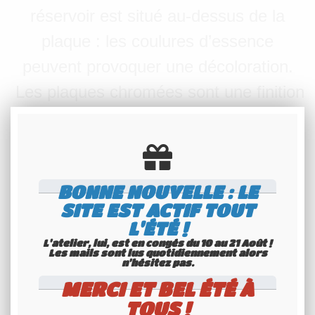
réservoir est situé au-dessus de la
plaque : les coulures d’essence
peuvent provoquer une décoloration.
Les plaques chromées sont une finition
haut de gamme nécessitant soin et
délicatesse. Si vous souhaitez voir les
finitions, vous pouvez passer en
BONNE NOUVELLE : LE
magasin ou demander des photos
SITE EST ACTIF TOUT
détaillées via WhatsApp. Pour un
L'ÉTÉ !
résultat optimal, manipulez-les avec
L'atelier, lui, est en congés du 10 au 21 Août !
Les mails sont lus quotidiennement alors
n'hésitez pas.
précaution.
MERCI ET BEL ÉTÉ À
Immatriculation française type AB-123-CD
TOUS !