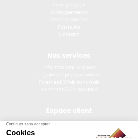
Infos plaques
Echappements
Ventes privées
Formules
Contact
Nos services
Informations livraison
Législation plaques noires
Paiement 3 fois sans frais
Paiement 100% sécurisé
Espace client
Connexion
Mon compte
Suivi des commandes