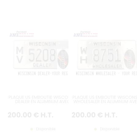
PLAQUE US EMBOUTIE WISCONSIN
PLAQUE US EMBOUTIE WISCONS
DEALER EN ALUMINUM AVEC
WHOLESALER EN ALUMINUM AV
LAMINATION TRANSPARENTE,
LAMINATION TRANSPARENTE,
BORDURE CONTRE-EMBOUTIE,
BORDURE CONTRE-EMBOUTIE
200
.00
€
H.T.
200
.00
€
H.T.
FORMAT 300x150 MM / 12x6"
FORMAT 300x150 MM / 12x6"
Disponible
Disponible