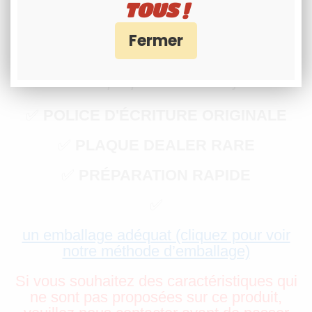
TOUS !
CHIFFRES + 1 TIRET
Durée de fabrication : 50 minutes
Délai de préparation : 2-3 jours
✅
POLICE D'ÉCRITURE ORIGINALE
✅
PLAQUE DEALER RARE
✅
PRÉPARATION RAPIDE
✅
un emballage adéquat (cliquez pour voir
notre méthode d’emballage)
Si vous souhaitez des caractéristiques qui
ne sont pas proposées sur ce produit,