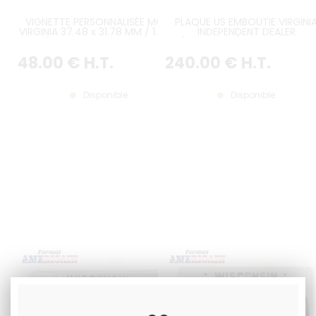
VIGNETTE PERSONNALISÉE MOIS
PLAQUE US EMBOUTIE VIRGINI
VIRGINIA 37.48 x 31.78 MM / 1.48 x
INDEPENDENT DEALER
1.25" FOND GRIS, TEXTE BLEU /
RÉFLECTORISÉE AVEC ID, TYP
NOIR, ANGLES DROITS
ORIGINALE, BORDURE US LARGE
48
.00
€
H.T.
240
.00
€
H.T.
FORMAT 300x150 MM / 12x6"
Disponible
Disponible