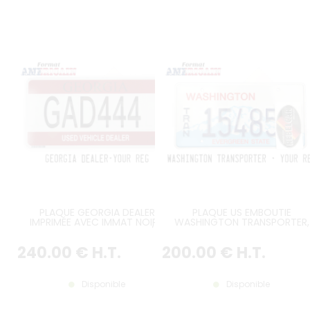
PLAQUE GEORGIA DEALER
PLAQUE US EMBOUTIE
IMPRIMÉE AVEC IMMAT NOIRE,
WASHINGTON TRANSPORTER,
BANDEAUX BORDEAUX HAUT/BAS,
BORDURE CONTRE-EMBOUTIE
MARQUAGE DE SÉCURITÉ, CODE
TEXTE VERTICAL TRAN À GAUCH
240
.00
€
H.T.
200
.00
€
H.T.
BARRE, EMPLACEMENT STICKER,
FORMAT 300x150 MM / 12x6"
BORDURE PLATE, TAILLE 300x150
MM / 12x6"
Disponible
Disponible