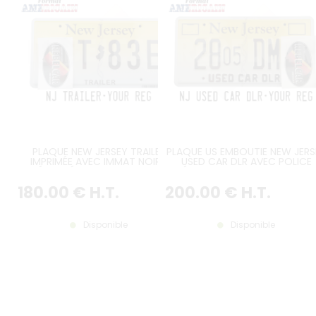
PLAQUE NEW JERSEY TRAILER
PLAQUE US EMBOUTIE NEW JERS
IMPRIMÉE AVEC IMMAT NOIRE,
USED CAR DLR AVEC POLICE
DÉGRADÉ JAUNE VERS BLANC,
SPÉCIFIQUE, BORDURE CONTRE
CODE-BARRE, DOUBLE VAGUE
EMBOUTIE, DEUX LOGEMENTS
180
.00
€
H.T.
200
.00
€
H.T.
CENTRALE, BORDURE CONTRE-
IMPRIMÉS, USED CAR DLR EMBOU
EMBOUTIE, TAILLE 300x150 MM /
FORMAT 300x150 MM / 12x6"
12x6"
Disponible
Disponible