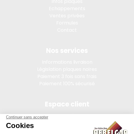
Infos plaques
Echappements
Ventes privées
Formules
Contact
Nos services
Informations livraison
Législation plaques noires
Paiement 3 fois sans frais
Paiement 100% sécurisé
Espace client
Connexion
Mon compte
Suivi des commandes