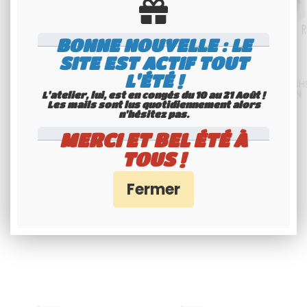
BONNE NOUVELLE : LE
SITE EST ACTIF TOUT
L'ÉTÉ !
PLAQUE US EMBOUTIE WISCONSIN
PLAQUE US EMBOUTIE BLANCH
DEALER EN ALUMINUM AVEC
RÉFLECTORISÉE WISCONSIN
L'atelier, lui, est en congés du 10 au 21 Août !
LAMINATION TRANSPARENTE,
WHOLESALER AVEC BORDURE
Les mails sont lus quotidiennement alors
BORDURE CONTRE-EMBOUTIE,
CONTRE-EMBOUTIE, FORMAT
n'hésitez pas.
200
.00
€
H.T.
200
.00
€
H.T.
FORMAT 300x150 MM / 12x6"
300x150 MM / 12x6"
MERCI ET BEL ÉTÉ À
TOUS !
Disponible
Disponible