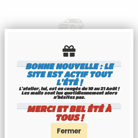
Spécialiste
BONNE NOUVELLE : LE
Youngtimers
SITE EST ACTIF TOUT
Service Client 6j/7
L'ÉTÉ !
L'atelier, lui, est en congés du 10 au 21 Août !
Les mails sont lus quotidiennement alors
n'hésitez pas.
MERCI ET BEL ÉTÉ À
TOUS !