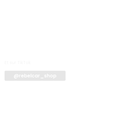
Et sur TikTok
@rebelcar_shop