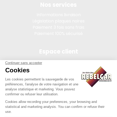
Nos services
Informations livraison
Législation plaques noires
Paiement 3 fois sans frais
Paiement 100% sécurisé
Espace client
Connexion
Mon compte
Suivi des commandes
Conditions de vente
Mentions légales
314 PI, SASU au capital de 5 000 €, 902 971 274 R.C.S. Saint-
etienne, 450 AVENUE DE L'EUROPE, 42380 LA TOURETTE FRANCE