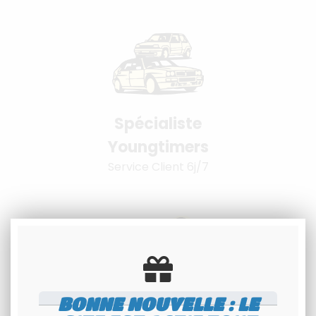
Spécialiste
Youngtimers
Service Client 6j/7
BONNE NOUVELLE : LE
Paiement 100%