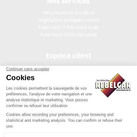
Nos services
Informations livraison
Législation plaques noires
Paiement 3 fois sans frais
Paiement 100% sécurisé
Espace client
Connexion
Mon compte
Suivi des commandes
Conditions de vente
Mentions légales
314 PI, SASU au capital de 5 000 €, 902 971 274 R.C.S. Saint-
etienne, 450 AVENUE DE L'EUROPE, 42380 LA TOURETTE FRANCE