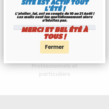
SITE EST ACTIF TOUT
sécurisés
L'ÉTÉ !
Interface Banque Populaire
L'atelier, lui, est en congés du 10 au 21 Août !
- PayPal
Les mails sont lus quotidiennement alors
n'hésitez pas.
MERCI ET BEL ÉTÉ À
TOUS !
Professionnels et
particuliers