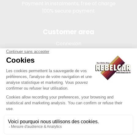
Payment in instalments, free of charge
100% secure payment
Customer area
Connexion
My account
Order tracking
Terms of sale
Legal Notice
REBELCAR, SASU company with capital of 5 000 euros,
registration 902 971 274 R.C.S. Saint-etienne, 450 AVENUE DE
L'EUROPE, 42380 LA TOURETTE FRANCE