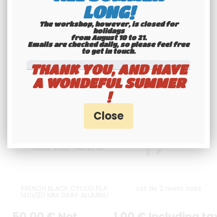
LONG!
The workshop, however, is closed for
holidays
from August 10 to 21.
Emails are checked daily, so please feel free
to get in touch.​​​​​​​
THANK YOU, AND HAVE
A WONDEFUL SUMMER
!
FRENCH BLACK CYCLO PLATE
Lot de 2 rivets noirs
140x120 MM GRAY ALUMINUM,
WITH GRAY BORDER
50
.00
€
Not
1
.00
€
Including ta