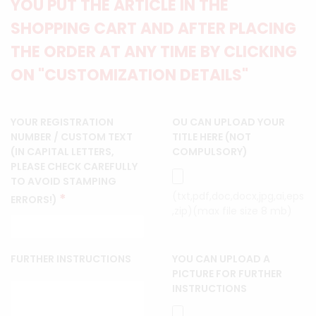
YOU PUT THE ARTICLE IN THE
SHOPPING CART AND AFTER PLACING
THE ORDER AT ANY TIME BY CLICKING
ON "CUSTOMIZATION DETAILS"
YOUR REGISTRATION
OU CAN UPLOAD YOUR
NUMBER / CUSTOM TEXT
TITLE HERE (NOT
(IN CAPITAL LETTERS,
COMPULSORY)
PLEASE CHECK CAREFULLY
TO AVOID STAMPING
(txt,pdf,doc,docx,jpg,ai,eps
*
ERRORS!)
,zip)(max file size 8 mb)
FURTHER INSTRUCTIONS
YOU CAN UPLOAD A
PICTURE FOR FURTHER
INSTRUCTIONS