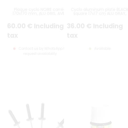
Plaque cyclo NOIRE carrée
Cyclo aluminum plate BLAC
170x170 mm, ALU GRIS, AVEC
square 17x17 cm ALU GRAY,
LISERÉ GRIS
WITHOUT LISERÉ, rounded
corners
60
.00
€
Including
36
.00
€
Including
tax
tax
Contact us by WhatsApp to
Available
request availability