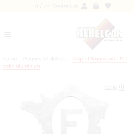
fr
en
Contact us
Home
Plaques Maillefaud
Map of France with F in
solid aluminum
ZOOM