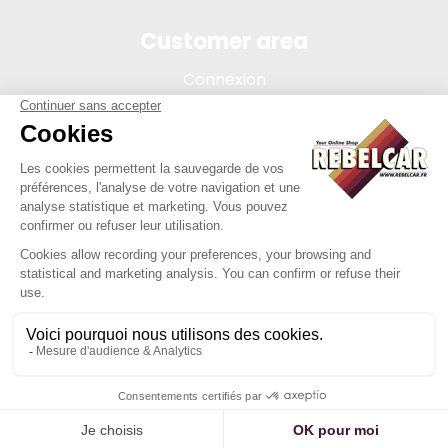
Customer area
Connexion
My account
Order tracking
Terms of sale
Legal Notice
REBELCAR, SASU company with capital of 5 000 euros,
registration 902 971 274 R.C.S. Saint-etienne, 450 AVENUE DE
L'EUROPE, 42380 LA TOURETTE FRANCE
Site created by Y-Proximité / REBELCAR ® is a registered
trademark.