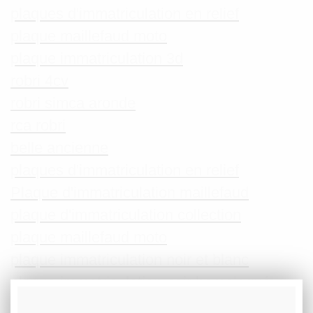
plaques d'immatriculation en relief
plaque maillefaud moto
plaque immatriculation 3d
robri 4cv
robri simca aronde
rca robri
belle ancienne
plaques d'immatriculation en relief
Plaque d'immatriculation maillefaud
plaque d'immatriculation collection
plaque maillefaud moto
plaque immatriculation noir et blanc
plaque immatriculation noir homologué
plaque immatriculation 3d