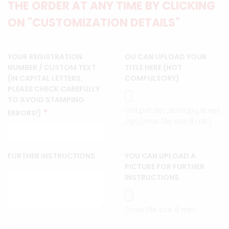
THE ORDER AT ANY TIME BY CLICKING
ON "CUSTOMIZATION DETAILS"
YOUR REGISTRATION
OU CAN UPLOAD YOUR
NUMBER / CUSTOM TEXT
TITLE HERE (NOT
(IN CAPITAL LETTERS,
COMPULSORY)
PLEASE CHECK CAREFULLY
TO AVOID STAMPING
(txt,pdf,doc,docx,jpg,ai,eps
*
ERRORS!)
,zip)(max file size 8 mb)
FURTHER INSTRUCTIONS
YOU CAN UPLOAD A
PICTURE FOR FURTHER
INSTRUCTIONS
(max file size 8 mb)