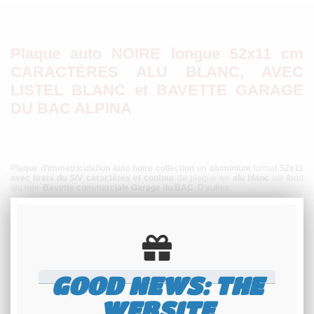
Plaque auto NOIRE longue 52x11 cm
CARACTÈRES ALU BLANC, AVEC
LISTEL BLANC et BAVETTE GARAGE
DU BAC ALPINA
Plaque d’immatriculation auto noire collection
en
aluminium
format
52x11
avec tirets du SIV
caractères et contour
de plaque en
alu blanc
sur fond
alu noir.
Bavette commerciale Garage du BAC
. D'autres
modèles personnalisables de plaques à
bavettes
sont également disponibles.
GOOD NEWS: THE
WEBSITE
Le garage du BAC est un concessionnaire et distributeur historique des