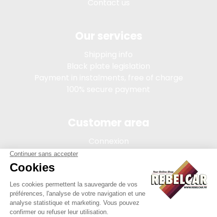
Contact us
Our services
Shipping info
Black plate legislation
Payment in instalments, free of charge
100% secure payment
Customer area
Connexion
My account
Order tracking
Terms of sale
Legal Notice