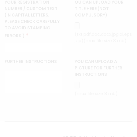
YOUR REGISTRATION
OU CAN UPLOAD YOUR
NUMBER / CUSTOM TEXT
TITLE HERE (NOT
(IN CAPITAL LETTERS,
COMPULSORY)
PLEASE CHECK CAREFULLY
TO AVOID STAMPING
(txt,pdf,doc,docx,jpg,ai,eps
*
ERRORS!)
,zip)(max file size 8 mb)
FURTHER INSTRUCTIONS
YOU CAN UPLOAD A
PICTURE FOR FURTHER
INSTRUCTIONS
(max file size 8 mb)