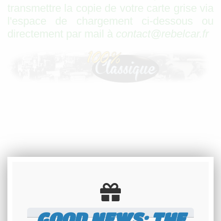
transmettre la copie de votre carte grise via
l'espace de chargement ci-dessous ou
directement par mail à
contact@rebelcar.fr
plaques d’immatriculation noires collection plaques moto noires belles voitures anciennes de collection plaques noires atoutplaque plaques
noires jlm plaque plaques noires plaques noires caractères blancs plaques noires aluminium plaques d’immatriculation noires collection légal ?
homologué plaques noires pour 4L plaques noires pour 205 GTI plaques noires pour voiture de collection plaques noires pour plaques
d’immatriculation noires pour ferrari mini plaques noires plaques noires carrées plaques d’immatriculation noires 4x4 plaques noires leboncoin
belles voitures anciennes plaques noires plaques immatriculation noires collection minéralogique plaque d’immatriculation noire collection
aluminium plexiglass plaque belles anciennes voituresnoire 520x110 plaques noires 450x100 plaques noire carrée 275x100 jeu de plaques
d’immatriculation noires plaque noire moto plaque noire cyclomoteur belles anciennes voitures vintage collection eplaque plaque
d'immatricuation noire collection en ligne plaques noires pr belles anciennes voitures
RELATED PRODUCTS / SERVICES
GOOD NEWS: THE