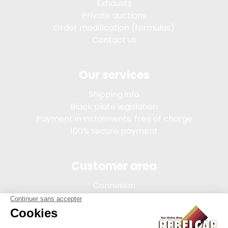
Exhausts
Private auctions
Order modification (formulas)
Contact us
Our services
Shipping info
Black plate legislation
Payment in instalments, free of charge
100% secure payment
Customer area
Connexion
My account
Order tracking
Terms of sale