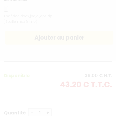
(pdf,doc,docx,jpg,ai,eps,zip
)(taille max 8 mo)
Disponible
36
.00
€
H.T.
43
.20
€
T.T.C.
Quantité