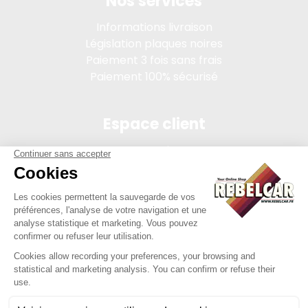
Nos services
Informations livraison
Législation plaques noires
Paiement 3 fois sans frais
Paiement 100% sécurisé
Espace client
Connexion
Mon compte
Suivi des commandes
Conditions de vente
Mentions légales
314 PI, SASU au capital de 5 000 €, 902 971 274 R.C.S. Saint-
etienne, 450 AVENUE DE L'EUROPE, 42380 LA TOURETTE FRANCE