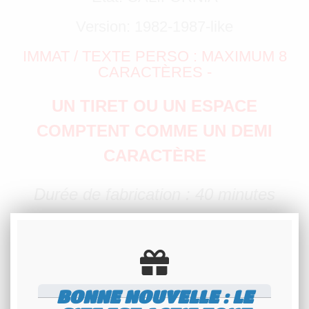
Version: 1982-1987-like
IMMAT / TEXTE PERSO : MAXIMUM 8
CARACTÈRES -
UN TIRET OU UN ESPACE
COMPTENT COMME UN DEMI
CARACTÈRE
Durée de fabrication : 40 minutes
Délai de préparation : 2-3 jours
✅
PLAQUE ORIGINALE CALIFORNIA
DES ANNÉES 80
BONNE NOUVELLE : LE