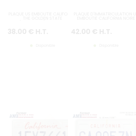
PLAQUE US EMBOUTIE CALIFORNIA
PLAQUE D'IMMATRICULATION U
THE GOLDEN STATE
EMBOUTIE CALIFORNIA NOIRE
RÉFLECTORISÉE, BORDURE
AVEC RECTANGLES EMBOUTIS
STANDARD BLANCHE, 2
(PETIT TEXTE CALIFORNIA DESS
38
.00
€
H.T.
42
.00
€
H.T.
RECTANGLES EMBOUTIS EN HAUT
DE PLAQUE A 25MM), BORDUR
POSITION BASSE, FORMAT 300x150
CONTRE-EMBOUTIE, 4 PERÇAG
MM / 12x6"
RONDS, FORMAT 300X150 MM 
12X6"
Disponible
Disponible