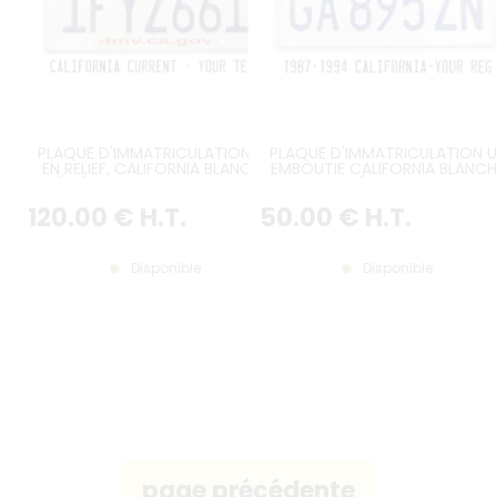
PLAQUE D'IMMATRICULATION US
PLAQUE D'IMMATRICULATION U
EN RELIEF, CALIFORNIA BLANCHE
EMBOUTIE CALIFORNIA BLANCH
RÉFLÉCHISSANTE AVEC TEXTE
REFLECTORISÉE AVEC PETIT TEX
"CALIFORNIA" EN ITALIQUE, 2
CALIFORNIA ROUGE EMBOUTI
120
.00
€
H.T.
50
.00
€
H.T.
RECTANGLES ROUGES,
SITUÉ A 25 MM DU HAUT, 2
DMV.CA.GOV, BORDURE EN RELIEF,
RECTANGLES EMBOUTIS, BORDU
4 TROUS RONDS, FORMAT
CONTRE-EMBOUTIE, FORMAT
300X150 MM / 12X6".
300X150 MM / 12X6
Disponible
Disponible