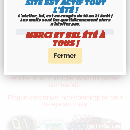
SITE EST ACTIF TOUT
✅
PRODUIT AUTHENTIQUE EN ALU
EMBOUTI
L'ÉTÉ !
L'atelier, lui, est en congés du 10 au 21 Août !
✅
PRÉPARATION RAPIDE
Les mails sont lus quotidiennement alors
n'hésitez pas.
✅
MERCI ET BEL ÉTÉ À
TOUS !
un emballage adéquat (cliquez pour voir
notre méthode d’emballage)
Si vous souhaitez des caractéristiques qui
ne sont pas proposées sur ce produit,
veuillez nous contacter avant de passer
commande.
Plaque décorative, non-homologuée pour
l'usage sur route.