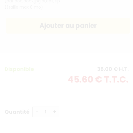
(pdf,doc,docx,jpg,ai,eps,zip
)(taille max 8 mo)
Disponible
38
.00
€
H.T.
45
.60
€
T.T.C.
Quantité