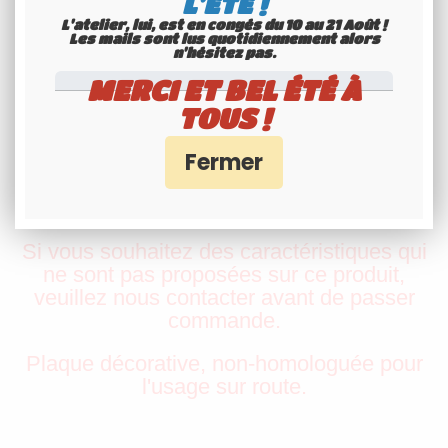
L'ÉTÉ !
L'atelier, lui, est en congés du 10 au 21 Août !
Les mails sont lus quotidiennement alors
Délai de préparation : 1 jour
n'hésitez pas.
MERCI ET BEL ÉTÉ À
✅
Préparation rapide
TOUS !
✅
un emballage adéquat (cliquez pour voir
notre méthode d’emballage)
Si vous souhaitez des caractéristiques qui
ne sont pas proposées sur ce produit,
veuillez nous contacter avant de passer
commande.
Plaque décorative, non-homologuée pour
l'usage sur route.