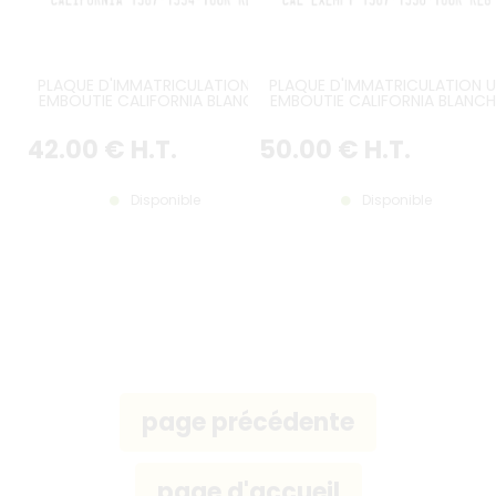
PLAQUE D'IMMATRICULATION US
PLAQUE D'IMMATRICULATION U
EMBOUTIE CALIFORNIA BLANCHE
EMBOUTIE CALIFORNIA BLANCH
AVEC PETIT TEXTE CALIFORNIA
AVEC TEXTE CALIFORNIA ITALIQ
ROUGE EMBOUTI SITUE A 25 MM
SÉRIGRAPHIÉ, SIGNE EXEMPT À
42
.00
€
H.T.
50
.00
€
H.T.
DU HAUT, BORDURE CONTRE-
GAUCHE, BORDURE CONTRE-
EMBOUTIE, FORMAT 300X150 MM /
EMBOUTIE, 4 TROUS RONDS 
12X6"
7MM, FORMAT 300X150 MM /
12X6"
Disponible
Disponible