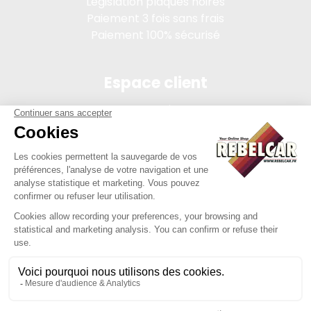
Législation plaques noires
Paiement 3 fois sans frais
Paiement 100% sécurisé
Espace client
Connexion
Mon compte
Suivi des commandes
Conditions de vente
Mentions légales
314 PI, SASU au capital de 5 000 €, 902 971 274 R.C.S. Saint-
etienne, 450 AVENUE DE L'EUROPE, 42380 LA TOURETTE FRANCE