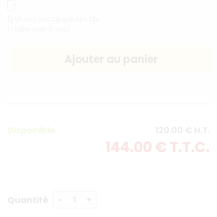
(pdf,doc,docx,jpg,ai,eps,zip
)(taille max 8 mo)
Disponible
120
.00
€
H.T.
144
.00
€
T.T.C.
Quantité