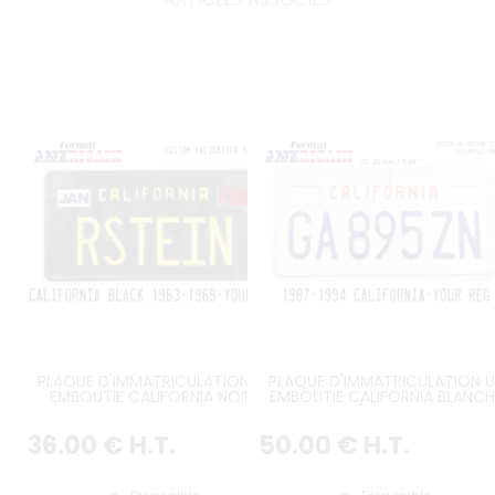
PLAQUE D'IMMATRICULATION US
PLAQUE D'IMMATRICULATION U
EMBOUTIE CALIFORNIA NOIRE
EMBOUTIE CALIFORNIA BLANCH
BRILLANTE AVEC BORDURE
REFLECTORISÉE AVEC PETIT TEX
STANDARD NOIRE, RECTANGLES
CALIFORNIA ROUGE EMBOUTI
36
.00
€
H.T.
50
.00
€
H.T.
EMBOUTIS POSITION BASSE (PETIT
SITUÉ A 25 MM DU HAUT, 2
TEXTE CALIFORNIA EN TYPO
RECTANGLES EMBOUTIS, BORDU
ORIGINALE DESSUS DE PLAQUE À
CONTRE-EMBOUTIE, FORMAT
25 MM) FORMAT 300X150 MM /
300X150 MM / 12X6