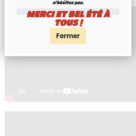
n'hésitez pas.
MERCI ET BEL ÉTÉ À
TOUS !