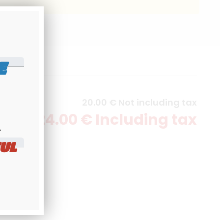
E
20
.00
€
Not including tax
24
.00
€
Including tax
​
UL