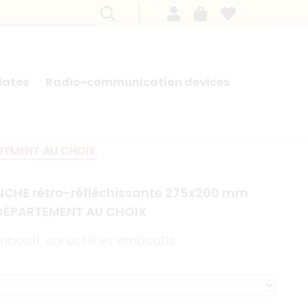
lates
Radio-communication devices
SEARCH BY MODEL - FRENCH CARS
ARTEMENT AU CHOIX
ANCHE rétro-réfléchissante 275x200 mm
 DÉPARTEMENT AU CHOIX
mbouti, caractères emboutis