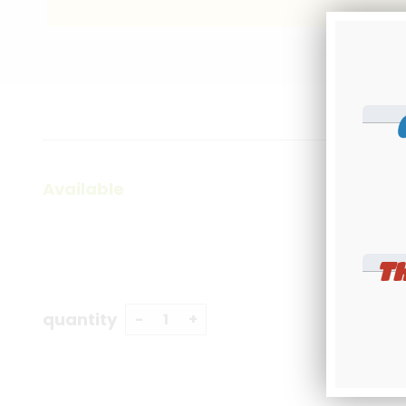
Available
T
quantity