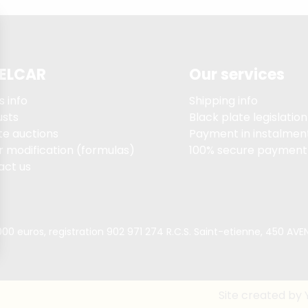
ELCAR
Our services
s info
Shipping info
usts
Black plate legislation
te auctions
Payment in instalment
 modification (formulas)
100% secure payment
act us
00 euros, registration 902 971 274 R.C.S. Saint-etienne, 450 A
Site created by 