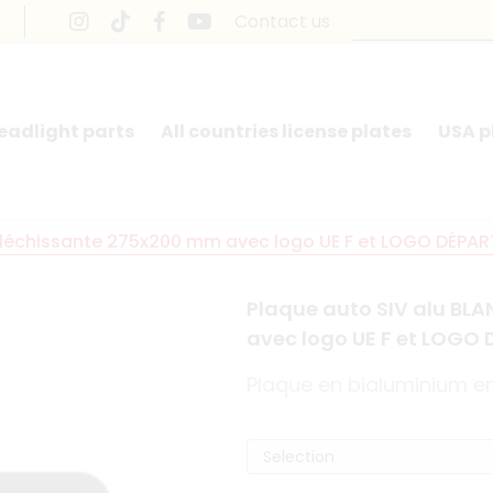
Contact us
headlight parts
All countries license plates
USA p
éfléchissante 275x200 mm avec logo UE F et LOGO DÉP
Plaque auto SIV alu BL
avec logo UE F et LOGO
Plaque en bialuminium e