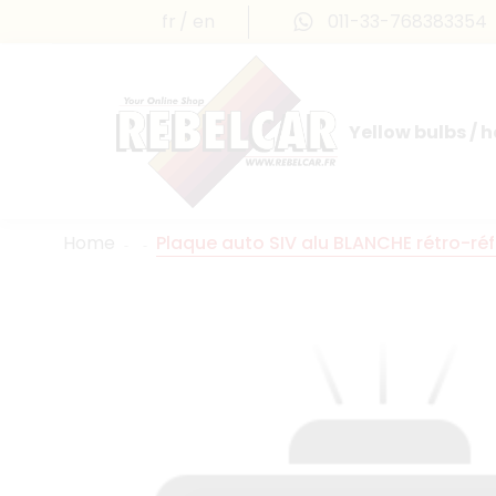
fr
en
011-33-768383354
Yellow bulbs / 
INTERNATIONAL LICENSE PLATES
FRANCE PRESTIGE & MAILLEFAUD®
Home
Plaque auto SIV alu BLANCHE rétro-r