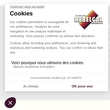
REB
Plate
Exha
Priva
Order
Cont
REBELCAR, SASU company with capital of 5 0