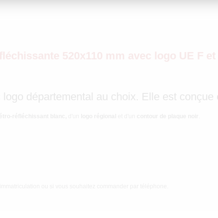
réfléchissante 520x110 mm avec logo UE
 logo départemental au choix. Elle est conçue
étro-réfléchissant blanc,
d'un
logo régional
et d'un
contour de plaque noir
.
e immatriculation ou si vous souhaitez commander par téléphone.