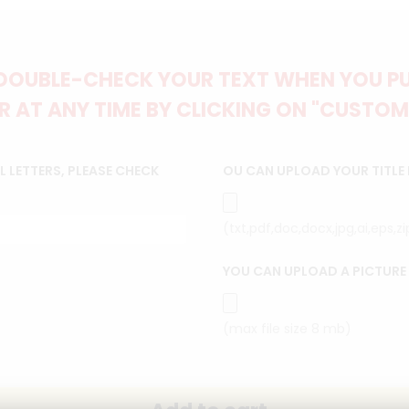
DOUBLE-CHECK YOUR TEXT WHEN YOU PUT
 AT ANY TIME BY CLICKING ON "CUSTOM
 LETTERS, PLEASE CHECK
OU CAN UPLOAD YOUR TITLE
(txt,pdf,doc,docx,jpg,ai,eps,z
YOU CAN UPLOAD A PICTURE
(max file size 8 mb)