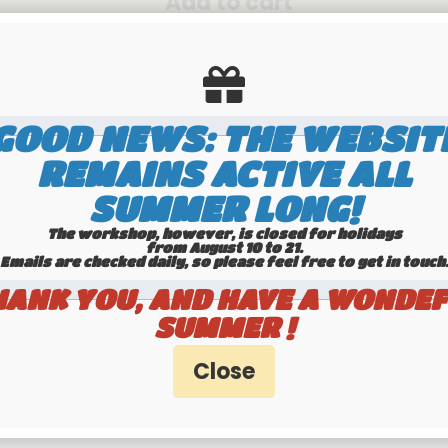
GOOD NEWS: THE WEBSIT
REMAINS ACTIVE ALL
SUMMER LONG!
Send this page to a friend
The workshop, however, is closed for holidays
from August 10 to 21.
Emails are checked daily, so please feel free to get in touch.​​​​​​
HANK YOU, AND HAVE A WONDEF
SUMMER !