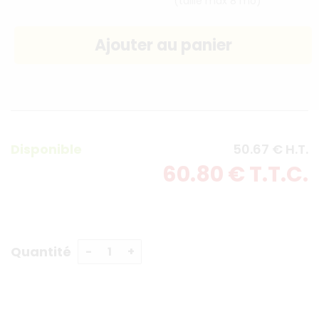
(taille max 8 mo)
Disponible
50
.67
€
H.T.
60
.80
€
T.T.C.
Quantité