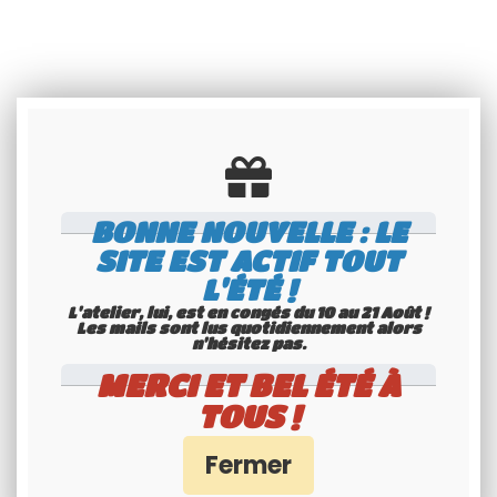
BONNE NOUVELLE : LE
SITE EST ACTIF TOUT
L'ÉTÉ !
L'atelier, lui, est en congés du 10 au 21 Août !
Les mails sont lus quotidiennement alors
n'hésitez pas.
MERCI ET BEL ÉTÉ À
TOUS !
Plaque auto SIV alu BLANCHE
Lot de 2 rivets noirs
rétro-réfléchissante 520x120
mm AVEC BAVETTE