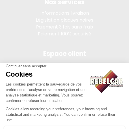
Nos services
Informations livraison
Législation plaques noires
Paiement 3 fois sans frais
Paiement 100% sécurisé
Espace client
Connexion
Mon compte
Suivi des commandes
Conditions de vente
Mentions légales
314 PI, SASU au capital de 5 000 €, 902 971 274 R.C.S. Saint-
etienne, 450 AVENUE DE L'EUROPE, 42380 LA TOURETTE FRANCE