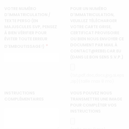
VOTRE NUMÉRO
POUR UN NUMÉRO
D'IMMATRICULATION /
D'IMMATRICULATION,
TEXTE PERSO (EN
VEUILLEZ TÉLÉCHARGER
MAJUSCULES SVP, PENSEZ
VOTRE CARTE GRISE,
À BIEN VÉRIFIER POUR
CERTIFICAT PROVISOIRE
ÉVITER TOUTE ERREUR
OU BIEN NOUS ENVOYER CE
DOCUMENT PAR MAIL À
*
D'EMBOUTISSAGE !)
CONTACT@REBELCAR.EU
(DANS LE BON SENS S.V.P.)
(txt,pdf,doc,docx,jpg,ai,eps
,zip)(taille max 8 mo)
INSTRUCTIONS
VOUS POUVEZ NOUS
COMPLÉMENTAIRES
TRANSMETTRE UNE IMAGE
POUR COMPLÉTER VOS
INSTRUCTIONS