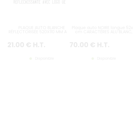
PLAQUE AUTO BLANCHE
Plaque auto NOIRE longue 52x
RÉFLECTORISÉE 520X110 MM AVEC
cm CARACTÈRES ALU BLANC,
LISERÉ NOIR, AVEC LOGO UE F BLEU
AVEC LISTEL BLANC et BAVETT
À GAUCHE
PERSONNALISÉE
21
.00
€
H.T.
70
.00
€
H.T.
Disponible
Disponible