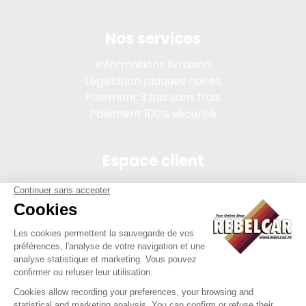
Nos services
Informations livraison
Législation plaques noires
Paiement 3 fois sans frais
Paiement 100% sécurisé
Espace client
Connexion
Mon compte
Suivi des commandes
Conditions de vente
Mentions légales