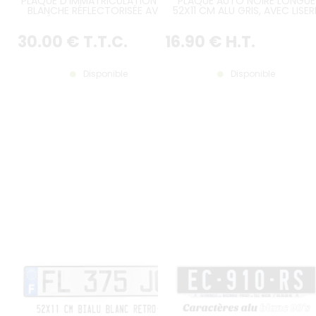
PLAQUE D'IMMATRICULATION ALU
PLAQUE AUTO NOIRE LONGUE
BLANCHE RÉFLECTORISÉE AVEC
52X11 CM ALU GRIS, AVEC LISER
LISERÉ NOIR, CARACTERES AUTO
GRIS
FINS, FORMAT 455x100 MM /
30
.00
€
T.T.C.
16
.90
€
H.T.
17,91x3,94" - SOYEZ ATTENTIF AU
DÉLAI DE FABRICATION INDIQUÉ
Disponible
Disponible