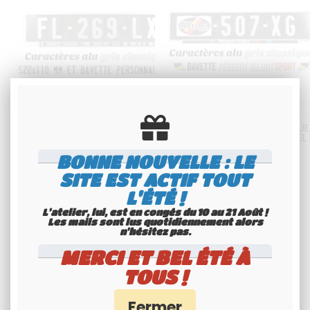
PLAQUE AUTO NOIRE LONGUE
PLAQUE AUTO NOIRE LONGUE
520X120 MM ALU GRIS, BORDURE
52X11 CM ALU GRIS, AVEC LISTEL
GRISE GAUFRÉE, BAVETTE
BAVETTE PTS (PEUGEOT TALB
PERSONNALISÉE
SPORT)
BONNE NOUVELLE : LE
60
.00
€
T.T.C.
50
.00
€
H.T.
SITE EST ACTIF TOUT
L'ÉTÉ !
Disponible
Disponible
L'atelier, lui, est en congés du 10 au 21 Août !
Les mails sont lus quotidiennement alors
n'hésitez pas.
MERCI ET BEL ÉTÉ À
TOUS !