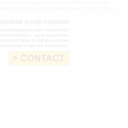
ef. to a λ/4 whip | Puissance maximale 50 W (CW) | Grounding
rox.) : 1435 mm / 4.71 ft | Poids (approx.) : 320 gr / 0.71 lb