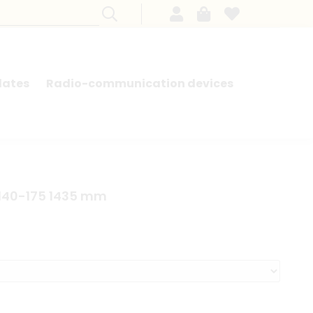
lates
Radio-communication devices
SEARCH BY MODEL - FRENCH CARS
 140-175 1435 mm