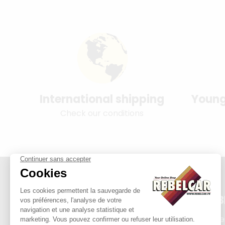
International shipping
Young
Check our conditions
REB
Plate