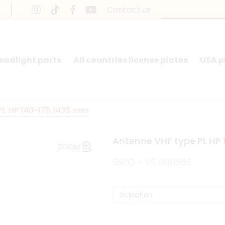
Contact us
headlight parts
All countries license plates
USA p
PL HP 140-175 1435 mm
Antenne VHF type PL HP
ZOOM
SIRIO - VS 000985