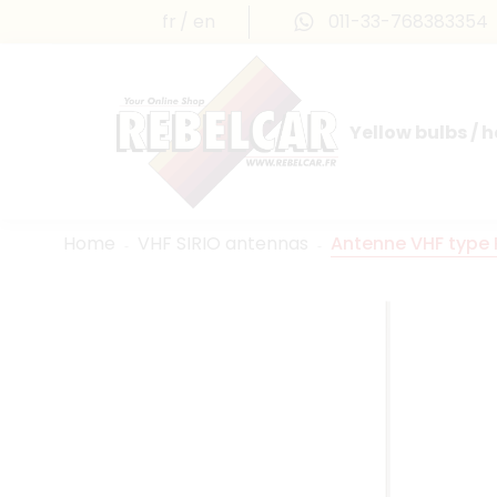
fr
en
011-33-768383354
Yellow bulbs / 
INTERNATIONAL LICENSE PLATES
FRANCE PRESTIGE & MAILLEFAUD®
Home
VHF SIRIO antennas
Antenne VHF type 