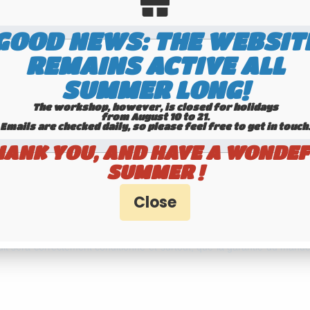
GOOD NEWS: THE WEBSIT
REMAINS ACTIVE ALL
Antenne VHF type PL HP 140-175 1435 mm
SUMMER LONG!
 VHF export. C'est une antenne longue qui délivré un très bon rendemen
The workshop, however, is closed for holidays
from August 10 to 21.
Emails are checked daily, so please feel free to get in touch.​​​​​​
HANK YOU, AND HAVE A WONDEF
F Marine, ORBCOMM M2M, ISM-169MHz.
SUMMER !
t sera correctement conditionné et surtout, que la garantie du manue