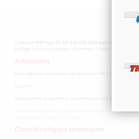
L'antenne
VHF type PL HP 140-175 1435 mm
est adaptée aux
perçage ou sur une embase magnétique. Livrée sans câble.
Adaptation
T
Cette antenne est adaptée aux systèmes VHF 2m-HAM, VH
Garantie
Cette antenne et garantie 2 ans contre tout vice de fabrication.
Commander chez nous, c'est avoir l'assurance que votre produi
ce produit est en stock chez nous.
Caractéristiques techniques