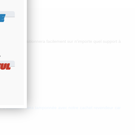
E
t. Elle se positionnera facilement sur n'importe quel support à
​
UL
l d'utilisation sera tamponnée avec notre cachet revendeur car