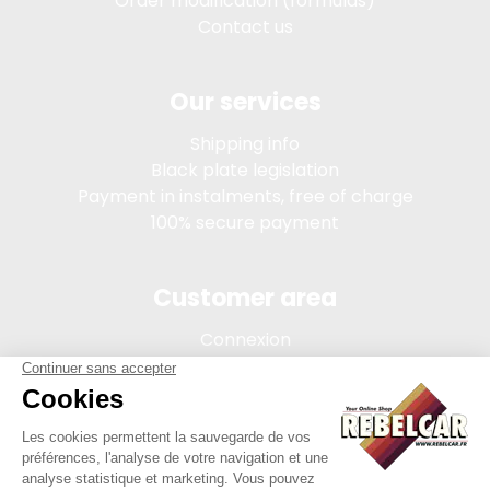
Order modification (formulas)
Contact us
Our services
Shipping info
Black plate legislation
Payment in instalments, free of charge
100% secure payment
Customer area
Connexion
My account
Order tracking
Terms of sale
Legal Notice