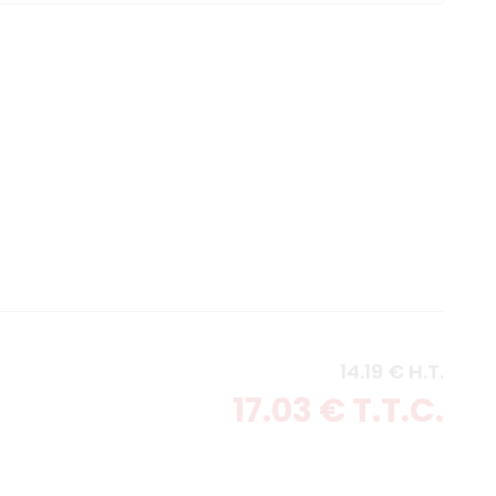
14
.19
€
H.T.
17
.03
€
T.T.C.