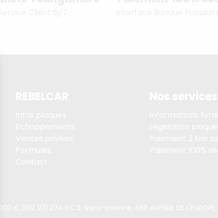
Service Client 6j/7
Interface Banque Populair
REBELCAR
Nos services
Infos plaques
Informations livra
Echappements
Législation plaque
Ventes privées
Paiement 3 fois sa
Formules
Paiement 100% sé
Contact
5 000 €, 902 971 274 R.C.S. Saint-etienne, 450 AVENUE DE L'EURO