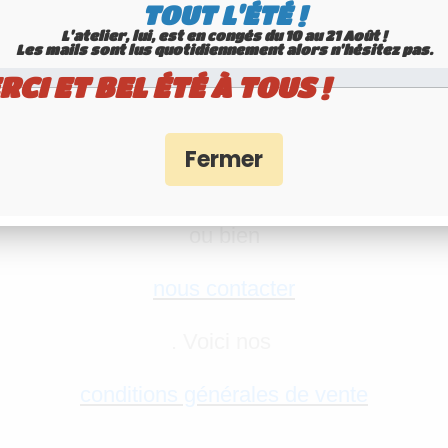
Prix déjà payé : 146,85 €
TOUT L'ÉTÉ !
L'atelier, lui, est en congés du 10 au 21 Août !
Prix total réel à partir de maintenant pour cette référence : 194,85 €
Les mails sont lus quotidiennement alors n'hésitez pas.
RCI ET BEL ÉTÉ À TOUS !
Remise exceptionnelle : 30,97 €
ur plus d'informations, vous pouvez consulter 
informations livraison
ou bien
nous contacter
. Voici nos
conditions générales de vente
.