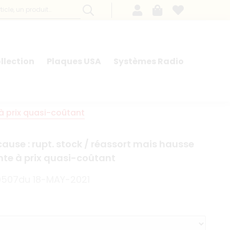
llection
Plaques USA
Systèmes Radio
 à prix quasi-coûtant
 cause : rupt. stock / réassort mais hausse
ente à prix quasi-coûtant
9507du 18-MAY-2021