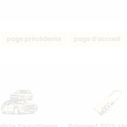
aliste Youngtimers
Paiement 100% séc