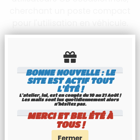
cherchant un poste compact
pour l'utilisation en véhicule.
Une seule version disponible
Version standard
Inclus : câble d'alimentation
BONNE NOUVELLE : LE
SITE EST ACTIF TOUT
avec fusible + 1 microphone
L'ÉTÉ !
Up/Down et son support + 1
L'atelier, lui, est en congés du 10 au 21 Août !
Les mails sont lus quotidiennement alors
berceau avec vis de fixation +
n'hésitez pas.
MERCI ET BEL ÉTÉ À
manuel d'utilisation
TOUS !
Commander chez REBELCAR, c'est la