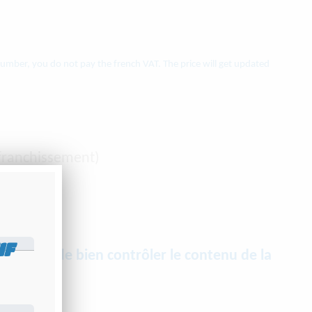
 number, you do not pay the french VAT. The price will get updated
ffranchissement)
choisirez
IF
s prions de bien contrôler le contenu de la