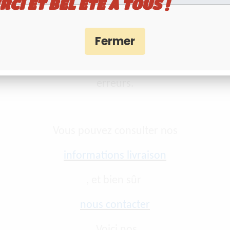
RCI ET BEL ÉTÉ À TOUS !
ifications souhaitées (ou d’erreurs dans le descrip
nous contacter par mail
très important pour que la fiche de commande fournie
erreurs.
Vous pouvez consulter nos
informations livraison
, et bien sûr
nous contacter
. Voici nos