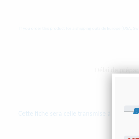
If you order this product for a shipping outside Europe (USA, Swi
Délai de prépar
Délai de
B
Cette fiche sera celle transmise à l'ateli