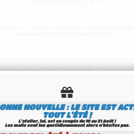
Prix unitaire sticker sur mesure : 5,00 € TTC
tzerland, etc.) or if you are a professional with a valid and completed VAT
automatically when you enter your shipping information.
ation : 1 jour ouvré (emboutissage, emballage, a
 livraison : selon la formule de livraison que vous 
ONNE NOUVELLE : LE SITE EST ACT
er pour la préparation de votre commande.
Nous vou
TOUT L'ÉTÉ !
commande avant sa validation
.
L'atelier, lui, est en congés du 10 au 21 Août !
Les mails sont lus quotidiennement alors n'hésitez pas.