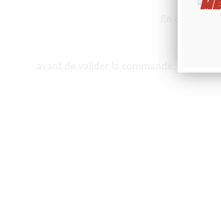
ME
En cas de mod
avant de valider la commande
. Ceci est 