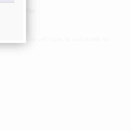
tif), veuillez
 à l’atelier soit juste, et ainsi éviter les