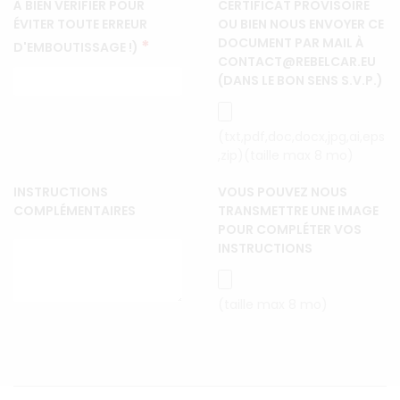
À BIEN VÉRIFIER POUR
CERTIFICAT PROVISOIRE
ÉVITER TOUTE ERREUR
OU BIEN NOUS ENVOYER CE
DOCUMENT PAR MAIL À
*
D'EMBOUTISSAGE !)
CONTACT@REBELCAR.EU
(DANS LE BON SENS S.V.P.)
(txt,pdf,doc,docx,jpg,ai,eps
,zip)(taille max 8 mo)
INSTRUCTIONS
VOUS POUVEZ NOUS
COMPLÉMENTAIRES
TRANSMETTRE UNE IMAGE
POUR COMPLÉTER VOS
INSTRUCTIONS
(taille max 8 mo)