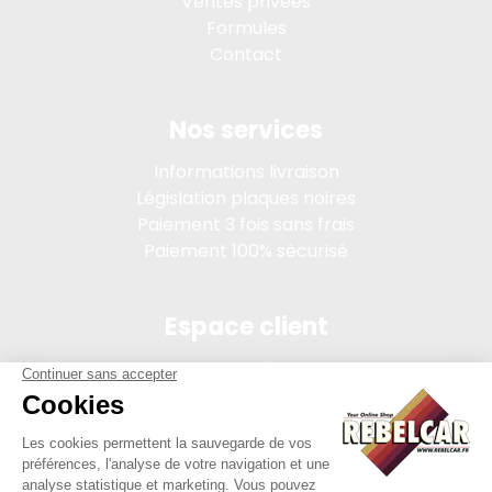
Ventes privées
Formules
Contact
Nos services
Informations livraison
Législation plaques noires
Paiement 3 fois sans frais
Paiement 100% sécurisé
Espace client
Connexion
Mon compte
Suivi des commandes
Conditions de vente
Mentions légales