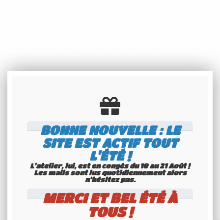
175x100 plaque noire custom
plaques d’immatriculation noires collection plaques moto noires belles voitures anciennes de collection plaques noires
atoutplaque plaques noires jlm plaque plaques noires plaques noires caractères blancs plaques noires aluminium plaques
d’immatriculation noires collection légal ? homologué plaques noires pour 4L plaques noires pour 205 GTI plaques noires pour
voiture de collection plaques noires pour plaques d’immatriculation noires pour ferrari mini plaques noires plaques noires carrées
plaques d’immatriculation noires 4x4 plaques noires leboncoin belles voitures anciennes plaques noires plaques
immatriculation noires collection minéralogique plaque d’immatriculation noire collection aluminium plexiglass plaque noire
520x110 plaques noires 450x100 plaques noire carrée 275x100 jeu de plaques d’immatriculation noires plaque noire moto
plaque noire cyclomoteur plaque moto 170x130 plaque moto 210x130 plaque moto 275x75 plaque noire harley davidson
BONNE NOUVELLE : LE
ARTICLES ASSOCIÉS
SITE EST ACTIF TOUT
L'ÉTÉ !
L'atelier, lui, est en congés du 10 au 21 Août !
Les mails sont lus quotidiennement alors
n'hésitez pas.
MERCI ET BEL ÉTÉ À
TOUS !