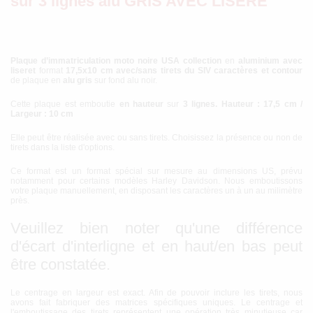
sur 3 lignes alu GRIS AVEC LISERÉ
Plaque d’immatriculation moto noire USA collection
en
aluminium avec
liseret
format
17,5x10 cm avec/sans tirets du SIV
caractères et contour
de plaque en
alu gris
sur fond alu noir.
Cette plaque est emboutie
en hauteur
sur
3 lignes.
Hauteur : 17,5 cm /
Largeur : 10 cm
Elle peut être réalisée avec ou sans tirets. Choisissez la présence ou non de
tirets dans la liste d'options.
Ce format est un format spécial sur mesure au dimensions US, prévu
notamment pour certains modèles Harley Davidson. Nous emboutissons
votre plaque manuellement, en disposant les caractères un à un au milimètre
près.
Veuillez bien noter qu'une différence
d'écart d'interligne et en haut/en bas peut
être constatée.
Le centrage en largeur est exact. Afin de pouvoir inclure les tirets, nous
avons fait fabriquer des matrices spécifiques uniques. Le centrage et
l'emboutissage des tirets représentent une opération très minutieuse car