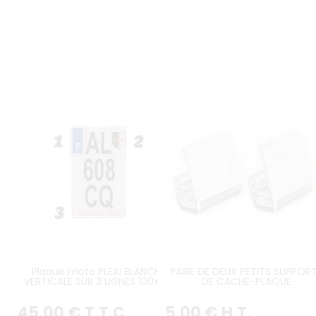
Plaque moto PLEXI BLANCHE
PAIRE DE DEUX PETITS SUPPOR
VERTICALE SUR 3 LIGNES 100x175
DE CACHE-PLAQUE
mm avec logos perso et
D'IMMATRICULATION PASTIQUES
inscription personnalisés
ENCOCHE
45
.00
€
T.T.C.
5
.00
€
H.T.