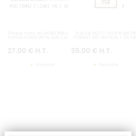
Plaque moto alu NOIRE BRILLANTE
PLAQUE MOTO PLEXI BLANCH
format HORIZONTAL SUR 2 LIGNES
FORMAT 130 VERTICAL x 210 M
140x100 mm SANS LISTEL (plein
SUR 3 LIGNES, LOGOS ET
format) avec CARACTÈRES
INSCRIPTION PERSONNALISÉS
27
.00
€
H.T.
35
.00
€
H.T.
EMBOUTIS COULEUR GRIS ALU
OPTIONNELS, RÉALISÉE SUR
MESURE, DÉLAI MOYEN 6-10 JOU
Disponible
Disponible