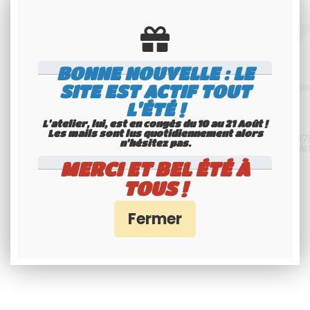
BONNE NOUVELLE : LE
SITE EST ACTIF TOUT
L'ÉTÉ !
L'atelier, lui, est en congés du 10 au 21 Août !
Les mails sont lus quotidiennement alors
Plaque moto NOIRE collection
Plaque moto NOIRE US 100x17
n'hésitez pas.
100x175 mm VERTICALE SUR 3
mm VERTICALE sur 3 lignes AL
LIGNES alu BLANC, SANS LISERÉ
GRIS, SANS LISTEL (plein forma
MERCI ET BEL ÉTÉ À
(plein format)
50
.00
€
T.T.C.
50
.00
€
T.T.C.
TOUS !
Disponible
Disponible