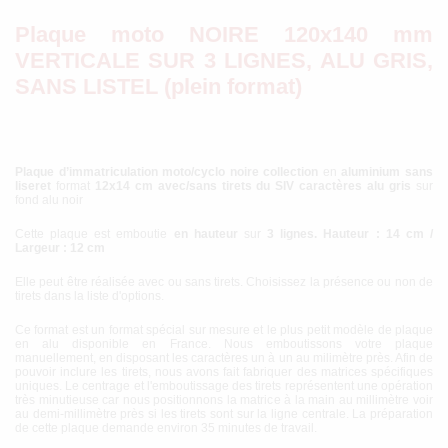
Plaque moto NOIRE 120x140 mm
VERTICALE SUR 3 LIGNES, ALU GRIS,
SANS LISTEL (plein format)
Plaque d’immatriculation moto/cyclo noire collection
en
aluminium sans
liseret
format
12x14 cm avec/sans tirets du SIV
caractères
alu gris
sur
fond alu noir
Cette plaque est emboutie
en hauteur
sur
3 lignes.
Hauteur : 14 cm /
Largeur : 12 cm
Elle peut être réalisée avec ou sans tirets. Choisissez la présence ou non de
tirets dans la liste d'options.
Ce format est un format spécial sur mesure et le plus petit modèle de plaque
en alu disponible en France. Nous emboutissons votre plaque
manuellement, en disposant les caractères un à un au milimètre près. Afin de
pouvoir inclure les tirets, nous avons fait fabriquer des matrices spécifiques
uniques. Le centrage et l'emboutissage des tirets représentent une opération
très minutieuse car nous positionnons la matrice à la main au millimètre voir
au demi-millimètre près si les tirets sont sur la ligne centrale. La préparation
de cette plaque demande environ 35 minutes de travail.