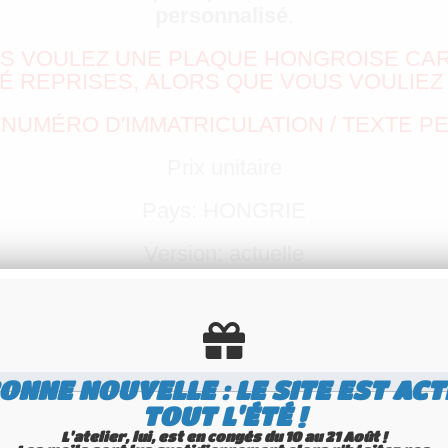
personnalisé
.
US VOULEZ UNE PLAQUE HONGROISE CAR
É REPRISES, ALORS QUE VOUS VOULIEZ
NUMÉRO D'IMMATRICULATION / TEXTE P
Prix unitaire
Pays: HONGRIE
Version: actuelle
ONNE NOUVELLE : LE SITE EST ACT
TOUT L'ÉTÉ !
L'atelier, lui, est en congés du 10 au 21 Août !