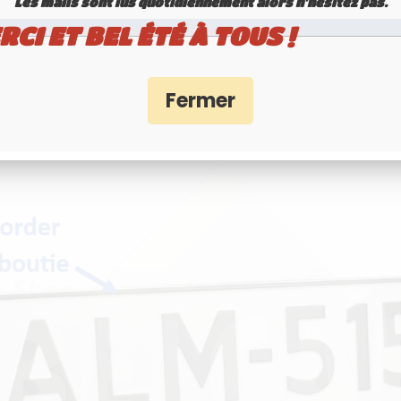
Les mails sont lus quotidiennement alors n'hésitez pas.
RCI ET BEL ÉTÉ À TOUS !