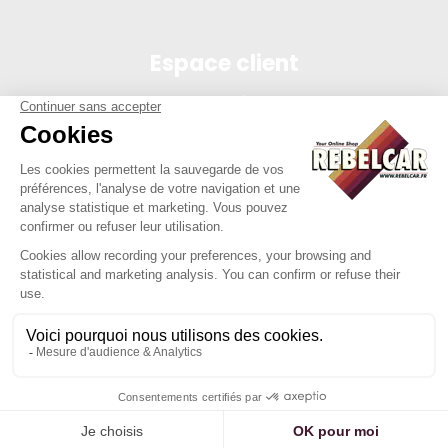
Espace client
Connexion
Mon compte
Suivi des commandes
Conditions de vente
Mentions légales
314 PI, SASU au capital de 5 000 €, 902 971 274 R.C.S. Saint-
etienne, 450 AVENUE DE L'EUROPE, 42380 LA TOURETTE FRANCE
Site réalisé par Y-Proximité / REBELCAR® est une marque
déposée et protégée.