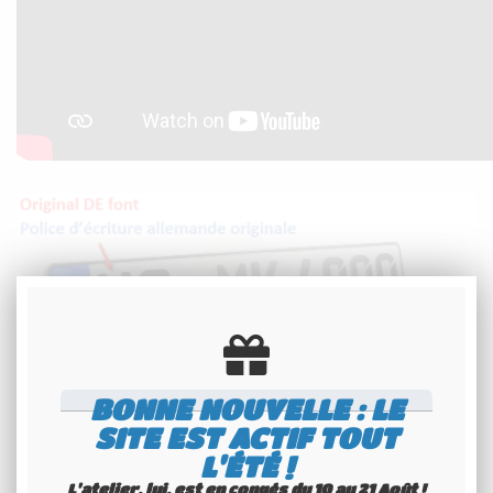
BONNE NOUVELLE : LE
IMMAT / TEXTE PERSO : MAXIMUM 10
SITE EST ACTIF TOUT
CARACTÈRES -
L'ÉTÉ !
L'atelier, lui, est en congés du 10 au 21 Août !