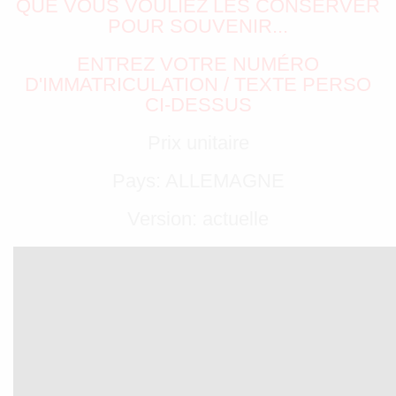
QUE VOUS VOULIEZ LES CONSERVER
POUR SOUVENIR...
ENTREZ VOTRE NUMÉRO
D'IMMATRICULATION / TEXTE PERSO
CI-DESSUS
Prix unitaire
Pays: ALLEMAGNE
Version: actuelle