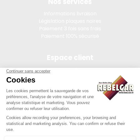
Nos services
Informations livraison
Législation plaques noires
Paiement 3 fois sans frais
Paiement 100% sécurisé
Espace client
Connexion
Mon compte
Suivi des commandes
Conditions de vente
Mentions légales
314 PI, SASU au capital de 5 000 €, 902 971 274 R.C.S. Saint-
etienne, 450 AVENUE DE L'EUROPE, 42380 LA TOURETTE FRANCE