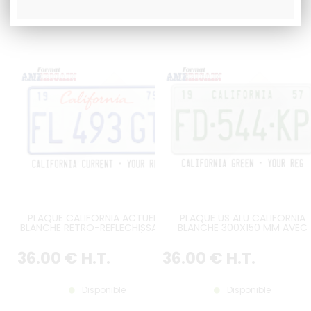
PLAQUE CALIFORNIA ACTUELLE
PLAQUE US ALU CALIFORNIA
BLANCHE RETRO-REFLECHISSANTE
BLANCHE 300X150 MM AVEC
AVEC BORDURE COLORÉE DE
BORDURE BLANCHE ET
MEME COULEUR QUE
IMMATRICULATION VERTE, TEX
36
.00
€
H.T.
36
.00
€
H.T.
L'IMMATRICULATION, FORMAT US
CALIFORNIA DESSUS DE PLAQU
300X150 MM
Disponible
Disponible