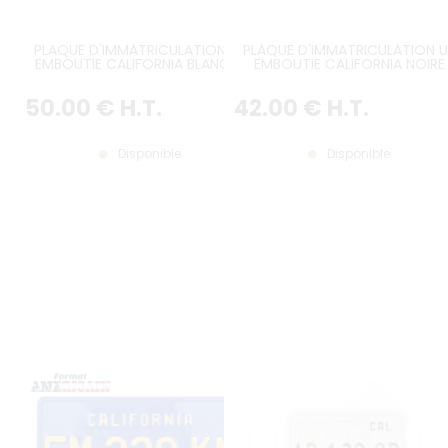
PLAQUE D'IMMATRICULATION US
PLAQUE D'IMMATRICULATION U
EMBOUTIE CALIFORNIA BLANCHE
EMBOUTIE CALIFORNIA NOIRE
AVEC TEXTE CALIFORNIA ITALIQUE
AVEC RECTANGLES EMBOUTIS
SÉRIGRAPHIÉ, SIGNE EXEMPT À
(PETIT TEXTE CALIFORNIA DESS
50
.00
€
H.T.
42
.00
€
H.T.
GAUCHE, BORDURE CONTRE-
DE PLAQUE A 25MM), BORDUR
EMBOUTIE, 4 TROUS RONDS Ø
CONTRE-EMBOUTIE, 4 PERÇAG
7MM, FORMAT 300X150 MM /
RONDS, FORMAT 300X150 MM 
12X6"
12X6"
Disponible
Disponible