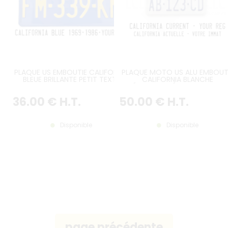
PLAQUE US EMBOUTIE CALIFORNIA
PLAQUE MOTO US ALU EMBOUT
BLEUE BRILLANTE PETIT TEXTE
CALIFORNIA BLANCHE
CALIFORNIA DESSUS DE PLAQUE A
RÉFLECTORISÉE, RECTANGLES
25MM (WĄSKI KLOCZEK),
CONTRE-EMBOUTIS, CAL,
36
.00
€
H.T.
50
.00
€
H.T.
BORDURE STANDARD, FORMAT
BORDURE CONTRE-EMBOUTIE
300x150 MM / 12x6"
FORMAT 178X102 MM / 7X4"
Disponible
Disponible