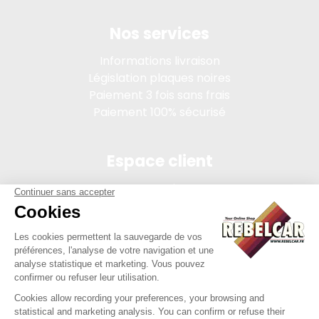
Nos services
Informations livraison
Législation plaques noires
Paiement 3 fois sans frais
Paiement 100% sécurisé
Espace client
Connexion
Mon compte
Suivi des commandes
Conditions de vente
Mentions légales