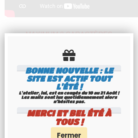
MAXIMUM 8 CARACTÈRES
UN TIRET OU UN ESPACE
COMPTENT COMME UN DEMI
BONNE NOUVELLE : LE
CARACTÈRE
SITE EST ACTIF TOUT
L'ÉTÉ !
L'atelier, lui, est en congés du 10 au 21 Août !
Les mails sont lus quotidiennement alors
Durée de fabrication : 30 minutes
n'hésitez pas.
MERCI ET BEL ÉTÉ À
Délai de préparation : 2-3 jours
TOUS !