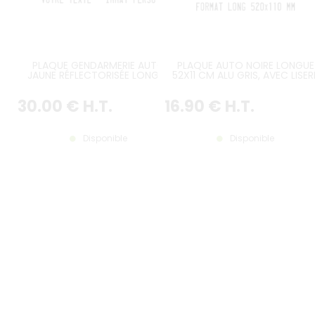
PLAQUE GENDARMERIE AUTO
PLAQUE AUTO NOIRE LONGUE
JAUNE RÉFLECTORISÉE LONGUE
52X11 CM ALU GRIS, AVEC LISER
AVEC LOGO GRENADE,
GRIS
IMMATRICULATION ET BORDURE
30
.00
€
H.T.
16
.90
€
H.T.
NOIRE GAUFRÉES, FORMAT
APPROX. 520x110 MM /
20,47x4,33"
Disponible
Disponible