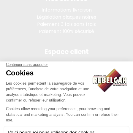
Informations livraison
Législation plaques noires
Paiement 3 fois sans frais
Paiement 100% sécurisé
Espace client
Connexion
Mon compte
Suivi des commandes
Conditions de vente
Mentions légales
314 PI, SASU au capital de 5 000 €, 902 971 274 R.C.S. Saint-
etienne, 450 AVENUE DE L'EUROPE, 42380 LA TOURETTE FRANCE