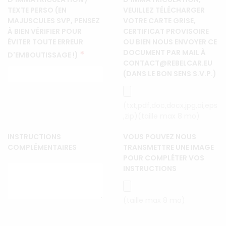
TEXTE PERSO (EN
VEUILLEZ TÉLÉCHARGER
MAJUSCULES SVP, PENSEZ
VOTRE CARTE GRISE,
À BIEN VÉRIFIER POUR
CERTIFICAT PROVISOIRE
ÉVITER TOUTE ERREUR
OU BIEN NOUS ENVOYER CE
DOCUMENT PAR MAIL À
*
D'EMBOUTISSAGE !)
CONTACT@REBELCAR.EU
(DANS LE BON SENS S.V.P.)
(txt,pdf,doc,docx,jpg,ai,eps
,zip)(taille max 8 mo)
INSTRUCTIONS
VOUS POUVEZ NOUS
COMPLÉMENTAIRES
TRANSMETTRE UNE IMAGE
POUR COMPLÉTER VOS
INSTRUCTIONS
(taille max 8 mo)