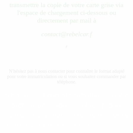
transmettre la copie de votre carte grise via
l'espace de chargement ci-dessous ou
directement par mail à
contact@rebelcar.f
r
N'hésitez pas à nous contacter pour connaître le format adapté
pour votre immatriculation ou si vous souhaitez commander par
téléphone.
plaque d'immatriculation noire
liseret rouge liseret bleu plaques
noires collection Blackolor belle
voiture ancienne rebelcar