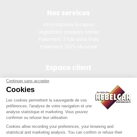
Nos services
Informations livraison
Législation plaques noires
Paiement 3 fois sans frais
Paiement 100% sécurisé
Espace client
Connexion
Mon compte
Suivi des commandes
Conditions de vente
Mentions légales