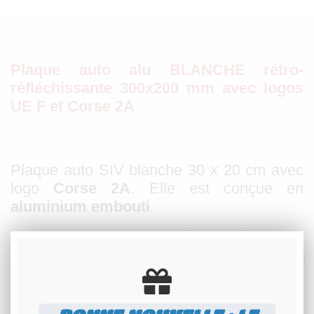
Plaque auto alu BLANCHE rétro-
réfléchissante 300x200 mm avec logos
UE F et Corse 2A
Plaque auto SIV blanche 30 x 20 cm avec
logo
Corse 2A
. Elle est conçue en
aluminium embouti
.
Ce modèle est consitué du
bandeau européen français légal
, d'un
fond
rétro-réfléchissant blanc,
d'un
logo Corse 2A
et d'un
contour de plaque
noir
.
Cette plaque est
rétro
-
réfléchissante
et
homologuée
. Elle comporte un