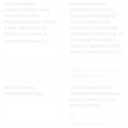
VOTRE NUMÉRO
POUR UN NUMÉRO
D'IMMATRICULATION /
D'IMMATRICULATION,
TEXTE PERSO (EN
VEUILLEZ TÉLÉCHARGER
MAJUSCULES SVP, PENSEZ
VOTRE CARTE GRISE,
À BIEN VÉRIFIER POUR
CERTIFICAT PROVISOIRE
ÉVITER TOUTE ERREUR
OU BIEN NOUS ENVOYER CE
DOCUMENT PAR MAIL À
*
D'EMBOUTISSAGE !)
CONTACT@REBELCAR.EU
(DANS LE BON SENS S.V.P.)
(txt,pdf,doc,docx,jpg,ai,eps
,zip)(taille max 8 mo)
INSTRUCTIONS
VOUS POUVEZ NOUS
COMPLÉMENTAIRES
TRANSMETTRE UNE IMAGE
POUR COMPLÉTER VOS
INSTRUCTIONS
(taille max 8 mo)