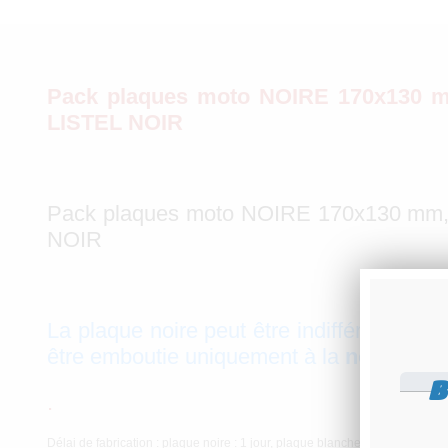
Pack plaques moto NOIRE 170x130 m
LISTEL NOIR
Pack plaques moto NOIRE 170x130 mm,
NOIR
La plaque noire peut être indifféremmen
être emboutie uniquement à la
nouvelle
i
B
.
Délai de fabrication : plaque noire : 1 jour, plaque blanche : 10 jours (indica