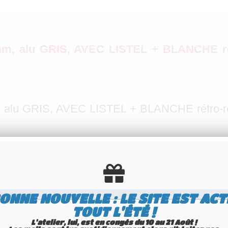
m, alu GRIS, AVEC LISTEL + BLANCHE ré
 alu GRIS, AVEC LISTEL + BLANCHE rétro-r
t emboutie à
l'ancien ou au nouveau
système 
mmatriculation (de type "MA-999-DU")
ONNE NOUVELLE : LE SITE EST ACT
TOUT L'ÉTÉ !
L'atelier, lui, est en congés du 10 au 21 Août !
tif)