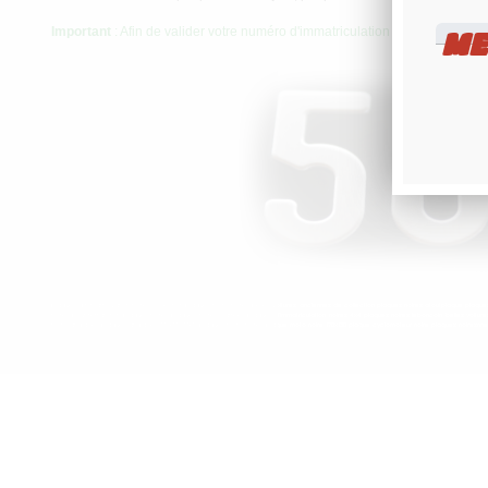
Important
: Afin de valider votre numéro d'immatriculation à emboutir, me
ME
plaques d’immatriculation noires collection plaques moto noires belles voitures anciennes de collection plaques noires atoutplaque plaque
noires pour ferrari mini plaques noires plaques noires carrées plaques d’immatriculation noires 4x4 plaques noires leboncoin belles voit
moto anglaises plaques anglaises 170x170 17x13 plaques moto noires plaque moto noire 170x130 plaque cyclomoteur noire plaques noiresnnes 