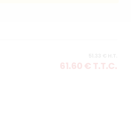
51
.33
€
H.T.
61
.60
€
T.T.C.