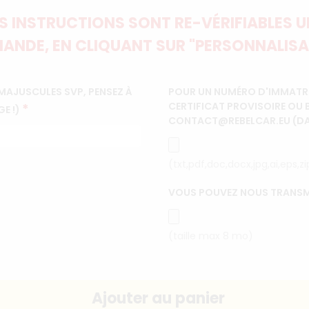
 INSTRUCTIONS SONT RE-VÉRIFIABLES UN
ANDE, EN CLIQUANT SUR "PERSONNALISA
MAJUSCULES SVP, PENSEZ À
POUR UN NUMÉRO D'IMMATRI
CERTIFICAT PROVISOIRE OU 
*
GE !)
CONTACT@REBELCAR.EU (DANS
(txt,pdf,doc,docx,jpg,ai,eps,z
VOUS POUVEZ NOUS TRANSM
(taille max 8 mo)