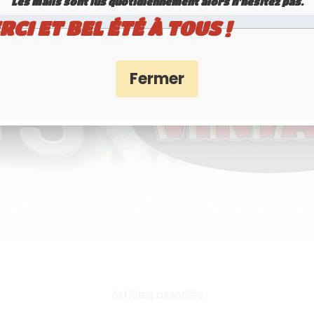
Les mails sont lus quotidiennement alors n'hésitez pas.
rci de transmettre la copie de votre carte grise via l'espace de chargement ci-desso
RCI ET BEL ÉTÉ À TOUS !
s noires jlm plaque plaques noires plaques noires caractères blancs plaques noires aluminium plaques d’immatriculation noires collection légal ? homologué 
ures ancie plaques moto noires anciennes plaques moto noires collection 170x130 210x130 plaques moto belles anciennes voitures et motos plaques noires j
plaques noires plaques immatriculation noires collection minéralogique plaque d’immatriculation noire collection aluminium plexiglass plaque noire 520x110 
Articles associés