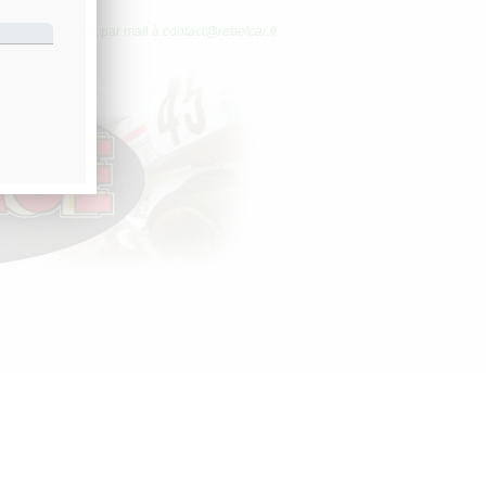
us ou directement par mail à
contact@rebelcar.fr
plaques noires pour 4L plaques noires pour 205 GTI plaques noires pour voiture de collection plaques noires pour plaques d’immatriculation
lm plaque la malle pour tous plaques noires worldplak starplak plaques noires serviplaques plaques noires cyclomoteur moto lettrage blanc
plaques noires 450x100 plaques noire carrée 275x100 jeu de plaques d’immatriculation noires plaque noire moto plaque noire cyclomoteur