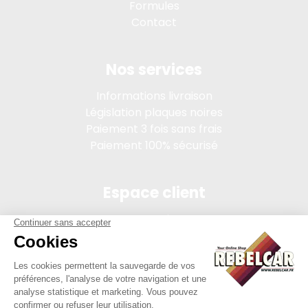
Formules
Contact
Nos services
Informations livraison
Législation plaques noires
Paiement 3 fois sans frais
Paiement 100% sécurisé
Espace client
Connexion
Mon compte
Suivi des commandes
Conditions de vente
Mentions légales