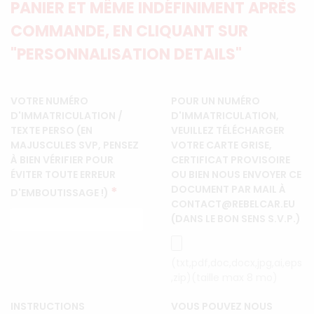
PANIER ET MÊME INDÉFINIMENT APRÈS
COMMANDE, EN CLIQUANT SUR
"PERSONNALISATION DETAILS"
VOTRE NUMÉRO
POUR UN NUMÉRO
D'IMMATRICULATION /
D'IMMATRICULATION,
TEXTE PERSO (EN
VEUILLEZ TÉLÉCHARGER
MAJUSCULES SVP, PENSEZ
VOTRE CARTE GRISE,
À BIEN VÉRIFIER POUR
CERTIFICAT PROVISOIRE
ÉVITER TOUTE ERREUR
OU BIEN NOUS ENVOYER CE
DOCUMENT PAR MAIL À
*
D'EMBOUTISSAGE !)
CONTACT@REBELCAR.EU
(DANS LE BON SENS S.V.P.)
(txt,pdf,doc,docx,jpg,ai,eps
,zip)(taille max 8 mo)
INSTRUCTIONS
VOUS POUVEZ NOUS