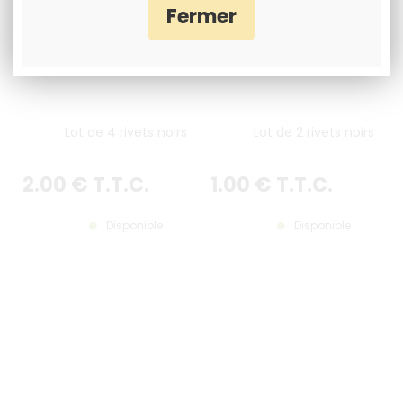
Lot de 4 rivets noirs
Lot de 2 rivets noirs
2
.00
€
T.T.C.
1
.00
€
T.T.C.
Disponible
Disponible