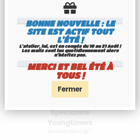
BONNE NOUVELLE : LE
Livraison à
SITE EST ACTIF TOUT
L'ÉTÉ !
l'international
L'atelier, lui, est en congés du 10 au 21 Août !
Consultez nos conditions
Les mails sont lus quotidiennement alors
n'hésitez pas.
MERCI ET BEL ÉTÉ À
TOUS !
Spécialiste
Youngtimers
Service Client 6j/7