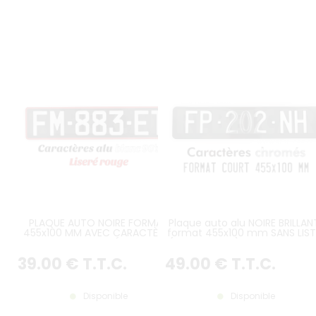
PLAQUE AUTO NOIRE FORMAT
Plaque auto alu NOIRE BRILLAN
455x100 MM AVEC CARACTÈRES
format 455x100 mm SANS LIST
BLANCS ET LISERÉ ROUGE,
(plein format) avec caractèr
PLAQUES AVEC DÉFAUTS
GRIS ARGENTÉS CHROMÉS
39
.00
€
T.T.C.
49
.00
€
T.T.C.
POSSIBLES
Disponible
Disponible