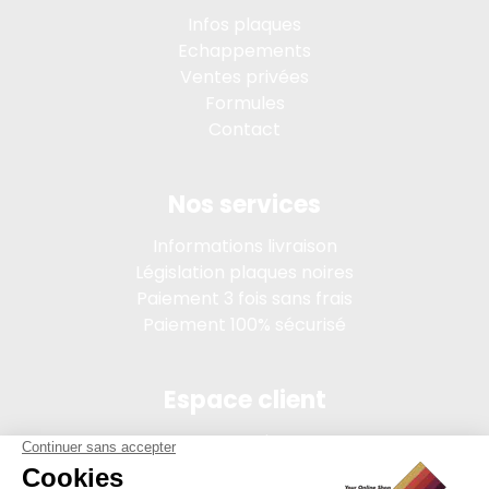
Infos plaques
Echappements
Ventes privées
Formules
Contact
Nos services
Informations livraison
Législation plaques noires
Paiement 3 fois sans frais
Paiement 100% sécurisé
Espace client
Connexion
Mon compte